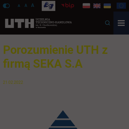
A
A
A
Porozumienie UTH z
firmą SEKA S.A
21.02.2022