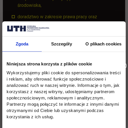
środowiska,
doradztwo w zakresie prawa pracy oraz
sprawach personalnych,
szkolenia z zakresu prawa pracy i ubezpieczeń
społecznych, zarządzania zasobami ludzkimi,
Zgoda
Szczegóły
O plikach cookies
bezpieczeństwo i higiena pracy, rachunkowości i
podatków oraz szkolenia zawodowe,
Niniejsza strona korzysta z plików cookie
doradztwo w zakresie projektów unijnych,
Wykorzystujemy pliki cookie do spersonalizowania treści
przygotowanie projektów szkoleniowych,
i reklam, aby oferować funkcje społecznościowe i
inwestycyjnych.
analizować ruch w naszej witrynie. Informacje o tym, jak
korzystasz z naszej witryny, udostępniamy partnerom
Więcej informacji:
Biuro Karier, tel. 22 262 88 21,
społecznościowym, reklamowym i analitycznym.
22 e-mail:
kariera@uth.edu.pl
Partnerzy mogą połączyć te informacje z innymi danymi
otrzymanymi od Ciebie lub uzyskanymi podczas
korzystania z ich usług.
Wróć