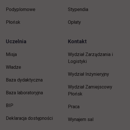
Podyplomowe
Stypendia
Płońsk
Opłaty
Uczelnia
Kontakt
Misja
Wydział Zarządzania i
Logistyki
Władze
Wydział Inżynieryjny
Baza dydaktyczna
Wydział Zamiejscowy
Baza laboratoryjna
Płońsk
link otwiera się w nowej karcie
BIP
link otwiera się w nowej 
Praca
Deklaracja dostępności
Wynajem sal