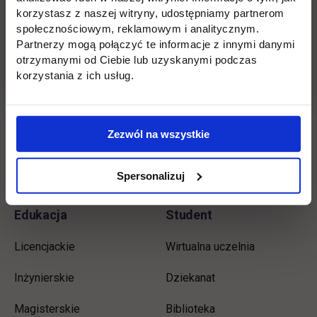
korzystasz z naszej witryny, udostępniamy partnerom
społecznościowym, reklamowym i analitycznym.
Porozumienie zostało podpisane przez Rektor
Partnerzy mogą połączyć te informacje z innymi danymi
Uczelni dr Justynę Żylińską oraz Prezesa
otrzymanymi od Ciebie lub uzyskanymi podczas
Zarządu Jana Soczewkę w dniu 26 maja 2022
korzystania z ich usług.
roku.
Zezwól na wszystkie
Wróć
Spersonalizuj
Informacje w stopce
Pomiń
Edukacja
Student
stopkę
Licencjackie
Wirtualna uczelnia
Inżynierskie
Dziekanat
Magisterskie
Biblioteka