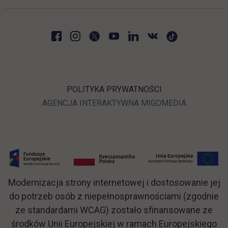
POLITYKA PRYWATNOŚCI
LINK OTWIERA SIĘ W N
LINK OTWI
AGENCJA INTERAKTYWNA
MIGOMEDIA
Modernizacja strony internetowej i dostosowanie jej
do potrzeb osób z niepełnosprawnościami (zgodnie
ze standardami WCAG) zostało sfinansowane ze
środków Unii Europejskiej w ramach Europejskiego