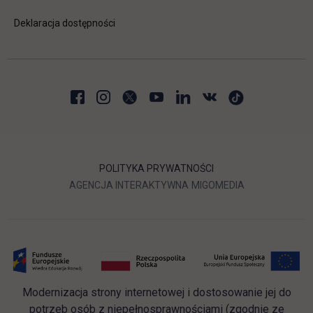
Deklaracja dostępności
POLITYKA PRYWATNOŚCI
LINK OTWIERA SIĘ W NOWEJ
LINK OTWIERA 
AGENCJA INTERAKTYWNA
MIGOMEDIA
Modernizacja strony internetowej i dostosowanie jej do
potrzeb osób z niepełnosprawnościami (zgodnie ze