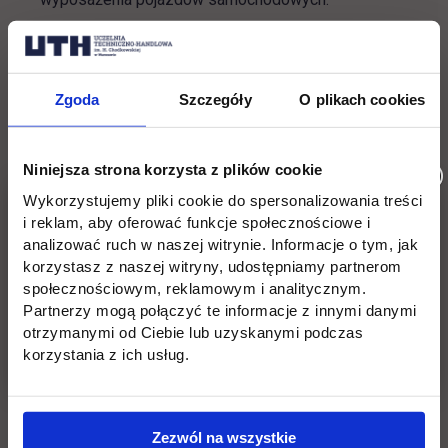
Axes System jest firmą z dziedziny
radiokomunikacji i elektroniki. Działa na polskim
Zgoda
Szczegóły
O plikach cookies
rynku od 1996 roku. Zajmuje się profesjonalnymi
systemami łączności radiowej, które skierowane są
do dużych i małych przedsiębiorstw, instytucji
Niniejsza strona korzysta z plików cookie
publicznych, agencji ochrony, firm transportowych
oraz osób indywidualnych. Projektuje i wykonuje
Wykorzystujemy pliki cookie do spersonalizowania treści
specjalistyczne urządzenia elektroniczne, które są
i reklam, aby oferować funkcje społecznościowe i
analizować ruch w naszej witrynie. Informacje o tym, jak
wykorzystywane nie tylko w radiokomunikacji. Jest
korzystasz z naszej witryny, udostępniamy partnerom
producentem zaawansowanych systemów
społecznościowym, reklamowym i analitycznym.
elektronicznych i diagnostycznych stosowanych w
Partnerzy mogą połączyć te informacje z innymi danymi
technice motoryzacyjnej. Tworzy specjalistyczne
otrzymanymi od Ciebie lub uzyskanymi podczas
oprogramowanie przeznaczone na rynek
korzystania z ich usług.
warsztatowy.
Axes System to jedyna firma z Europy Wschodnio-
Zezwól na wszystkie
Środkowej zajmująca się produkcją urządzeń do