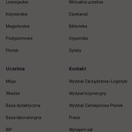
Licencjackie
Wirtualna uczelnia
Inżynierskie
Dziekanat
Magisterskie
Biblioteka
Podyplomowe
Stypendia
Płońsk
Opłaty
Uczelnia
Kontakt
Misja
Wydział Zarządzania i Logistyki
Władze
Wydział Inżynieryjny
Baza dydaktyczna
Wydział Zamiejscowy Płońsk
link otwiera się w nowej karc
Baza laboratoryjna
Praca
link otwiera się w nowej karcie
BIP
Wynajem sal