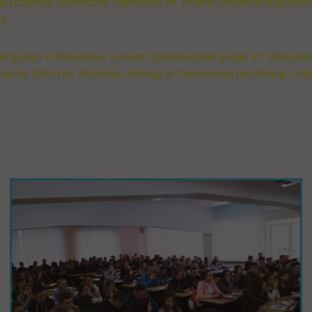
a Uczelnia Techniczno-Handlowa im. Heleny Chodkowskiej nawią
e.
łcącego w Nasielsku, Liceum Ogólnokształcącego im. Wojciecha 
społu Szkół im. Królowej Jadwigi w Czerwińsku nad Wisłą, Zes