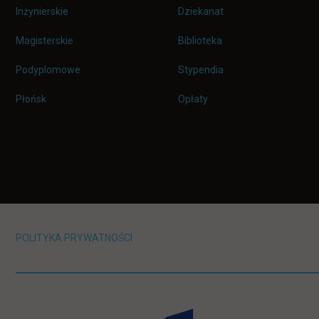
Inżynierskie
Dziekanat
Magisterskie
Biblioteka
Podyplomowe
Stypendia
Płońsk
Opłaty
POLITYKA PRYWATNOŚCI