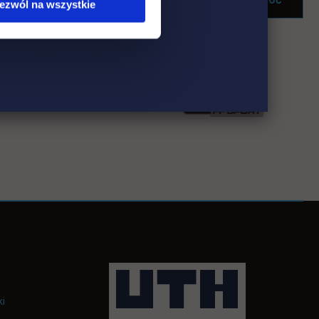
ezwól na wszystkie
ki