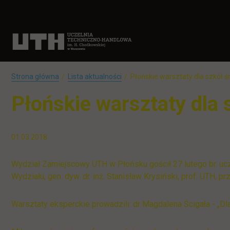
Strona główna
Lista aktualności
Płońskie warsztaty dla szkół ś
Płońskie warsztaty dla 
01.03.2018
Wydział Zamiejscowy UTH w Płońsku gościł 27 lutego br. uc
Wydziału, gen. dyw. dr. inż. Stanisław Krysiński, prof. UTH,
Warsztaty eksperckie prowadzili: dr Magdalena Ścigała - „