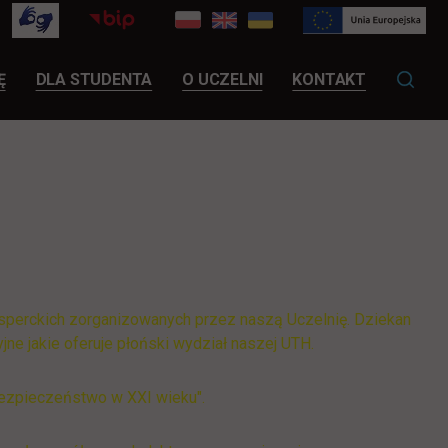
LINK OTWIERA SIĘ W NOWEJ KARCIE
Ę
DLA STUDENTA
O UCZELNI
KONTAKT
ksperckich zorganizowanych przez naszą Uczelnię. Dziekan
jne jakie oferuje płoński wydział naszej UTH.
bezpieczeństwo w XXI wieku".