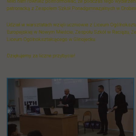
Miło nam również poinformować, że podczas tego wydarzeni
patronacką z Zespołem Szkół Ponadgimnazjalnych w Drobini
Udział w warsztatach wzięli uczniowie z Liceum Ogólnokszta
Europejskiej w Nowym Mieście, Zespołu Szkół w Raciążu, Ze
Liceum Ogólnokształcącego w Glinojecku.
Dziękujemy za liczne przybycie!
Pomiń
galerię