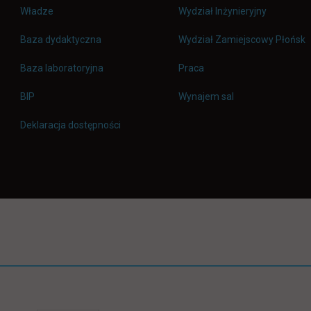
Władze
Wydział Inżynieryjny
Baza dydaktyczna
Wydział Zamiejscowy Płońsk
link otwiera się w nowej 
Baza laboratoryjna
Praca
link otwiera się w nowej karcie
BIP
Wynajem sal
Deklaracja dostępności