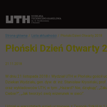
Strona główna
Lista aktualności
Płoński Dzień Otwarty 2018
Płoński Dzień Otwarty 
21.11.2018
W dniu 21 listopada 2018 r. Wydział UTH w Płońsku gościł 
Dziekan Wydziału, gen. dyw. dr. inż. Stanisław Krysiński, p
oraz wykładowców UTH, w tym: „Hazard? Nie, dziękuję”, „Zak
Ciebie?", „Jak tworzyć swój wizerunek w sieci”.
Udział w warsztatach wzięli uczniowie z Zespołu Szkół nr 