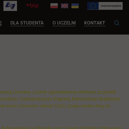
LINK OTWIERA SIĘ W NOWEJ KARCIE
Ę
DLA STUDENTA
O UCZELNI
KONTAKT
 naszą Uczelnię. Licznie zgromadzoną młodzież przywitał
cowników i funkcjonariuszy Krajowej Administracji Skarbowej
nie myśl o różowym słoniu! Czyli, czego media chcą od
eona Rutkowskiego w Płońsku oraz Liceum Ogólnokształcącego