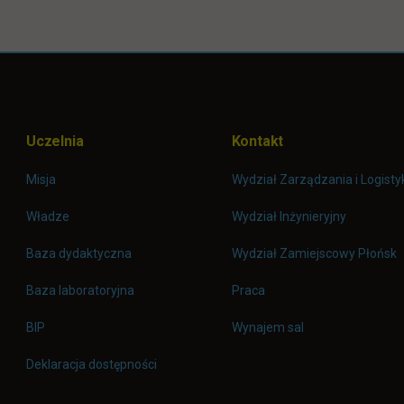
Uczelnia
Kontakt
Misja
Wydział Zarządzania i Logisty
Władze
Wydział Inżynieryjny
Baza dydaktyczna
Wydział Zamiejscowy Płońsk
link otwiera się w nowej 
Baza laboratoryjna
Praca
link otwiera się w nowej karcie
BIP
Wynajem sal
Deklaracja dostępności