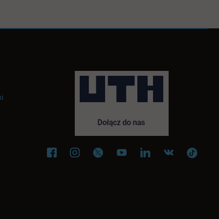
ki
karcie