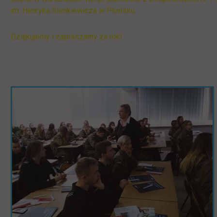
im. Henryka Sienkiewicza w Płońsku.
Dziękujemy i zapraszamy za rok!
Pomiń
galerię