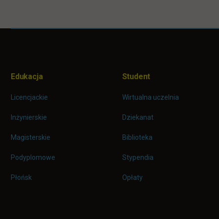
Pomiń
Informacje w stopce
stopkę
Edukacja
Student
Licencjackie
Wirtualna uczelnia
Inżynierskie
Dziekanat
Magisterskie
Biblioteka
Podyplomowe
Stypendia
Płońsk
Opłaty