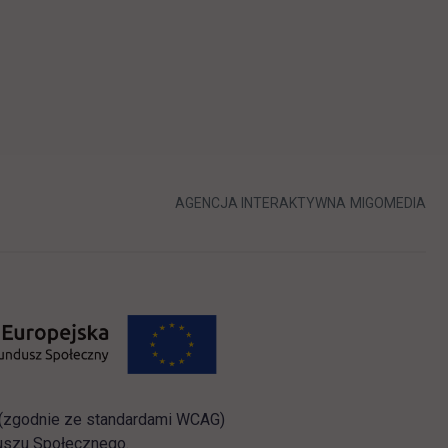
LINK OTWIERA 
LIN
AGENCJA INTERAKTYWNA
MIGOMEDIA
i (zgodnie ze standardami WCAG)
duszu Społecznego.