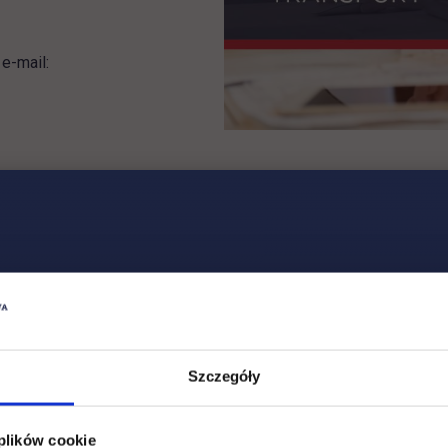
 e-mail:
jektów UTH
301 Warszawa:
9:00-15:00), e-mail:
staze.wi@uth.edu.pl
Szczegóły
Serdecznie zapraszamy!
 plików cookie