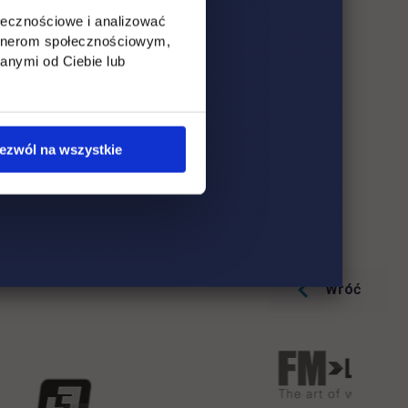
ołecznościowe i analizować
artnerom społecznościowym,
anymi od Ciebie lub
ezwól na wszystkie
u gospodarki oraz zielonej i cyfrowej transformacji
”
u Społecznego Plus.
Wróć