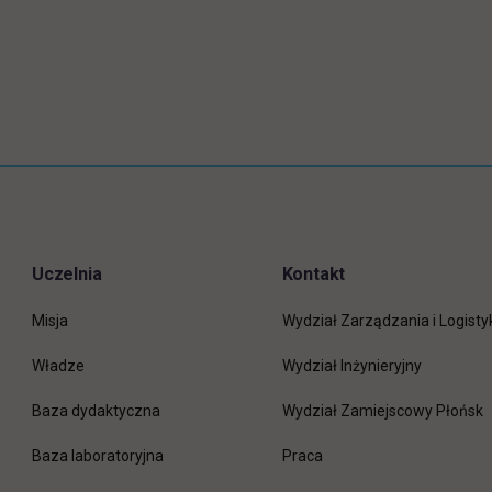
Uczelnia
Kontakt
Misja
Wydział Zarządzania i Logisty
Władze
Wydział Inżynieryjny
Baza dydaktyczna
Wydział Zamiejscowy Płońsk
link otwiera się w nowej 
Baza laboratoryjna
Praca