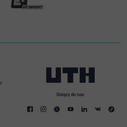
ki
karcie