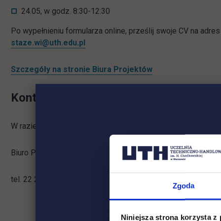
24.05, w godz. 8:30-12:30
Po wypełnieniu formularza online, prześlij swoje CV na adres
staze.wi@uth.edu.pl
Szczegóły na stronie Biura Projektów
Kontakt
W razie jakichkolwiek pytań prosimy o kontakt z Biurem Pro
Biuro Projektów (pokój 11, parter), ul. Jagiellońska 82F, 03-
tel. 22 262 88 51 / tel. 533 804 939 (wtorek-piątek, w godz. 
Zgoda
Niniejsza strona korzysta z