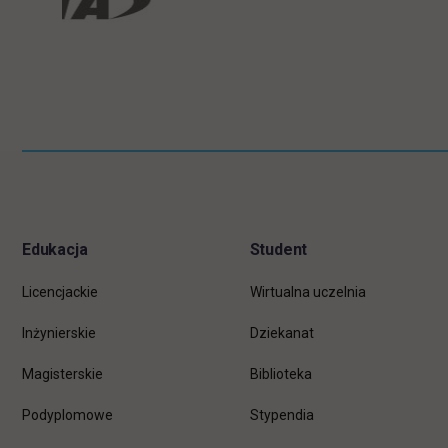
Pomiń
Informacje w stopce
stopkę
Edukacja
Student
Licencjackie
Wirtualna uczelnia
Inżynierskie
Dziekanat
Magisterskie
Biblioteka
Podyplomowe
Stypendia