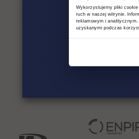
Wykorzystujemy pliki cookie 
ruch w naszej witrynie. Inf
reklamowym i analitycznym. 
uzyskanymi podczas korzysta
Projekt realizowany w ramach
„UTH 4.0 - dostosowan
współfinansowany z