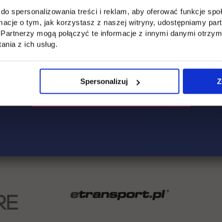
do spersonalizowania treści i reklam, aby oferować funkcje sp
ormacje o tym, jak korzystasz z naszej witryny, udostępniamy p
Partnerzy mogą połączyć te informacje z innymi danymi otrzym
nia z ich usług.
Spersonalizuj
Z
ie oferty UTH do potrzeb branży transportowej pod kątem rozwoj
e środków Unii Europejskiej w ramach Europejskiego Fundusz