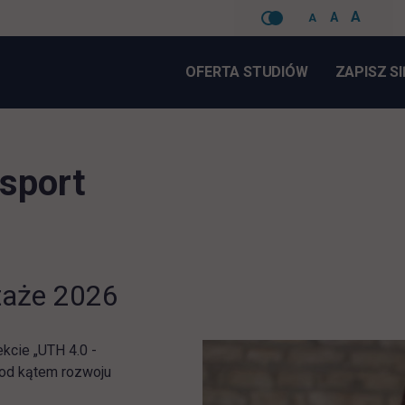
A
A
A
Pomiń
nawigacje
OFERTA STUDIÓW
ZAPISZ SI
nsport
staże 2026
ekcie „UTH 4.0 -
pod kątem rozwoju