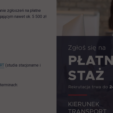
nie zgłoszeń na płatne
gającym nawet ok. 5 500 zł
link otwiera się w nowej karcie
ORT
(studia stacjonarne i
terminach: