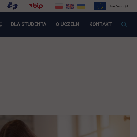
LINK OTWIERA SIĘ W NOWEJ KARCIE
Ę
DLA STUDENTA
O UCZELNI
KONTAKT