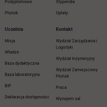
Podyplomowe
Stypendia
Płońsk
Opłaty
Uczelnia
Kontakt
Misja
Wydział Zarządzania i
Logistyki
Władze
Wydział Inżynieryjny
Baza dydaktyczna
Wydział Zamiejscowy
Baza laboratoryjna
Płońsk
link otwiera się w nowej karcie
BIP
link otwiera się w no
Praca
Deklaracja dostępności
Wynajem sal