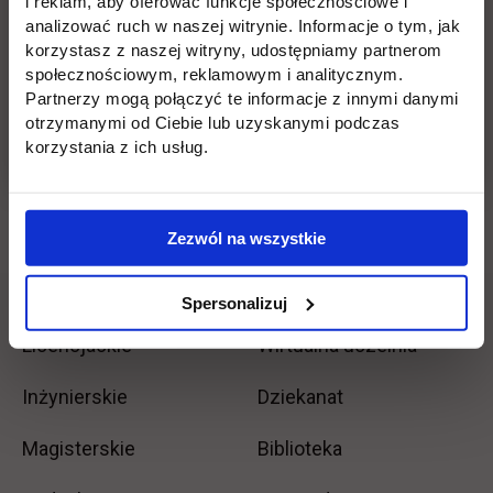
i reklam, aby oferować funkcje społecznościowe i
Więcej informacji oraz zapisy:
analizować ruch w naszej witrynie. Informacje o tym, jak
https://akademia.parp.gov.pl/course/view.php?
korzystasz z naszej witryny, udostępniamy partnerom
społecznościowym, reklamowym i analitycznym.
link otwiera się w nowej karcie
id=5
Partnerzy mogą połączyć te informacje z innymi danymi
otrzymanymi od Ciebie lub uzyskanymi podczas
korzystania z ich usług.
Wróć
Zezwól na wszystkie
Pomiń
Edukacja
Student
Informacje w stopce
Spersonalizuj
stopkę
Licencjackie
Wirtualna uczelnia
Inżynierskie
Dziekanat
Magisterskie
Biblioteka