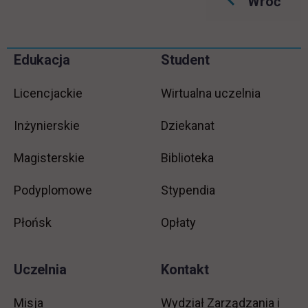
Wróć
Pomiń
Edukacja
Student
Informacje w stopce
stopkę
Licencjackie
Wirtualna uczelnia
Inżynierskie
Dziekanat
Magisterskie
Biblioteka
Podyplomowe
Stypendia
Płońsk
Opłaty
Uczelnia
Kontakt
Misja
Wydział Zarządzania i