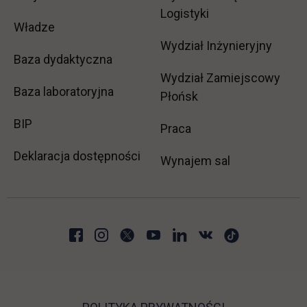
Logistyki
Władze
Wydział Inżynieryjny
Baza dydaktyczna
Wydział Zamiejscowy
Baza laboratoryjna
Płońsk
link otwiera się w nowej karcie
BIP
link otwiera się w no
Praca
Deklaracja dostępności
Wynajem sal