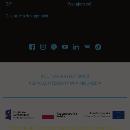
link otwiera się w nowej karcie
BIP
Wynajem sal
Deklaracja dostępności
POLITYKA PRYWATNOŚCI
LINK OTWIERA SIĘ W NOWEJ
LINK OTWIERA 
AGENCJA INTERAKTYWNA
MIGOMEDIA
Modernizacja strony internetowej i dostosowanie jej do