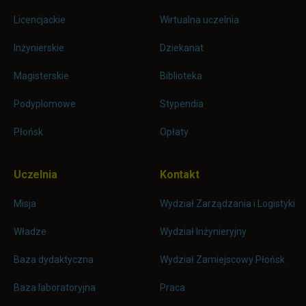
stopkę
Licencjackie
Wirtualna uczelnia
Inżynierskie
Dziekanat
Magisterskie
Biblioteka
Podyplomowe
Stypendia
Płońsk
Opłaty
Uczelnia
Kontakt
Misja
Wydział Zarządzania i Logistyki
Władze
Wydział Inżynieryjny
Baza dydaktyczna
Wydział Zamiejscowy Płońsk
link otwiera się w nowej karc
Baza laboratoryjna
Praca