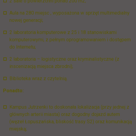
2 sale o powierzchni ponad 200 m2;
Aula na 280 miejsc , wyposażona w sprzęt multimedialny
nowej generacji;
2 laboratoria komputerowe z 25 i 18 stanowiskami
komputerowymi, z pełnym oprogramowaniem i dostępem
do Internetu;
2 laboratoria – logistyczne oraz kryminalistyczne (z
inscenizacją miejsca zbrodni);
Biblioteka wraz z czytelnią.
Ponadto:
Kampus Jutrzenki to doskonała lokalizacja (przy jednej z
głównych arterii miasta) oraz dogodny dojazd autem
(węzeł Łopuszańska, bliskość trasy S2) oraz komunikacją
miejską;