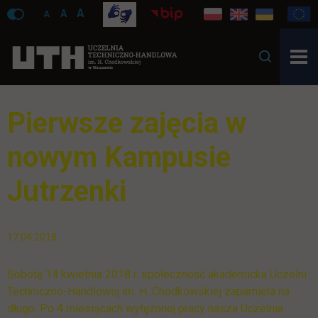
A
A
A
Pierwsze zajęcia w
nowym Kampusie
Jutrzenki
17.04.2018
Sobotę 14 kwietnia 2018 r. społeczność akademicka Uczelni
Techniczno-Handlowej im. H. Chodkowskiej zapamięta na
długo. Po 4 miesiącach wytężonej pracy nasza Uczelnia