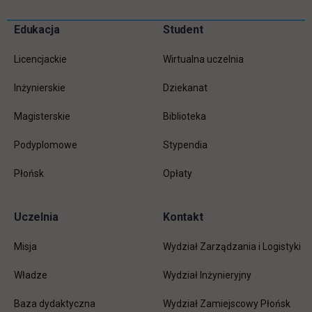
Pomiń
Edukacja
Student
Informacje w stopce
stopkę
Licencjackie
Wirtualna uczelnia
Inżynierskie
Dziekanat
Magisterskie
Biblioteka
Podyplomowe
Stypendia
Płońsk
Opłaty
Uczelnia
Kontakt
Misja
Wydział Zarządzania i Logistyki
Władze
Wydział Inżynieryjny
Baza dydaktyczna
Wydział Zamiejscowy Płońsk