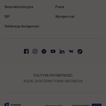
link otwiera się w nowej karc
Baza laboratoryjna
Praca
link otwiera się w nowej karcie
BIP
Wynajem sal
Deklaracja dostępności
POLITYKA PRYWATNOŚCI
LINK OTWIERA SIĘ W NOWEJ
LINK OTWIERA 
AGENCJA INTERAKTYWNA
MIGOMEDIA