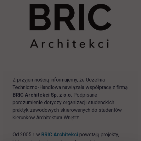
Z przyjemnością informujemy, że Uczelnia
Techniczno-Handlowa nawiązała współpracę z firmą
BRIC Architekci Sp. z o.o.
Podpisane
porozumienie dotyczy organizacji studenckich
praktyk zawodowych skierowanych do studentów
kierunków Architektura Wnętrz.
link otwiera się w nowej karc
Od 2005 r. w
BRIC Architekci
powstają projekty,