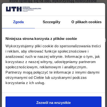
które opierają się na idei, wykorzystują nowoczesne
technologie, a jednocześnie są ergonomiczne,
przyjazne i ponadczasowe. Firma specjalizuje się w
architekturze mieszkaniowej oraz analizach
Zgoda
Szczegóły
O plikach cookies
chłonności działek pod inwestycje deweloperskie, a
także kompleksowo zarządza projektem i procesem
inwestycyjnym.
Niniejsza strona korzysta z plików cookie
Wykorzystujemy pliki cookie do spersonalizowania treści
Więcej informacji:
Biuro Karier, tel. 22 262 88 21,
i reklam, aby oferować funkcje społecznościowe i
22, e-mail:
kariera@uth.edu.pl
analizować ruch w naszej witrynie. Informacje o tym, jak
korzystasz z naszej witryny, udostępniamy partnerom
społecznościowym, reklamowym i analitycznym.
Partnerzy mogą połączyć te informacje z innymi danymi
Wróć
otrzymanymi od Ciebie lub uzyskanymi podczas
korzystania z ich usług.
Pomiń
Edukacja
Student
Informacje w stopce
stopkę
Zezwól na wszystkie
Licencjackie
Wirtualna uczelnia