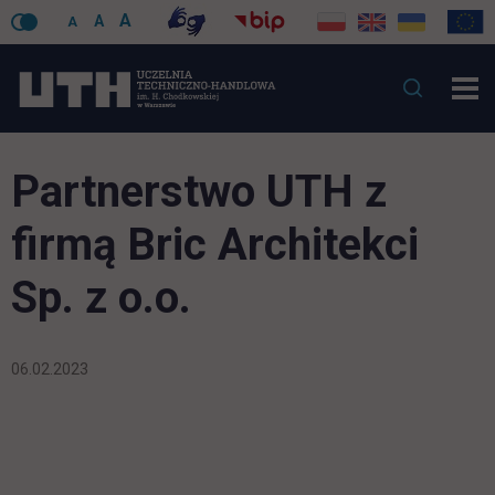
A
A
A
Partnerstwo UTH z
firmą Bric Architekci
Sp. z o.o.
06.02.2023