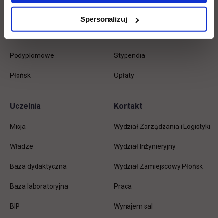
Inżynierskie
Dziekanat
Spersonalizuj
Magisterskie
Biblioteka
Podyplomowe
Stypendia
Płońsk
Opłaty
Uczelnia
Kontakt
Misja
Wydział Zarządzania i Logistyki
Władze
Wydział Inżynieryjny
Baza dydaktyczna
Wydział Zamiejscowy Płońsk
link otwiera się w nowej karc
Baza laboratoryjna
Praca
link otwiera się w nowej karcie
BIP
Wynajem sal