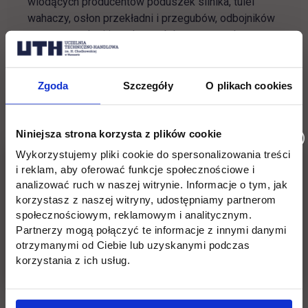
wiodących producentów poduszek silnika, tulei
wahaczy, osłon przekładni i przegubów, odbojników
amortyzatorów i innych wyrobów gumowych na
rynku motoryzacyjnym, a także dostawcą rozwiązań
metalowych, gumowych i poliuretanowych. Firma
wspiera wszelkie działania w zakresie
Zgoda
Szczegóły
O plikach cookies
indywidualnych konstrukcji układów zawieszeń
dedykowanych dla motorsportu. Jest także
sponsorem wielu czołowych zawodników i
Niniejsza strona korzysta z plików cookie
współorganizatorem imprez motorsportowych.
Wykorzystujemy pliki cookie do spersonalizowania treści
TEDGUM będzie wspierać UTH w zakresie spotkań
i reklam, aby oferować funkcje społecznościowe i
z praktyką, szkoleń, praktyk, staży i imprez
analizować ruch w naszej witrynie. Informacje o tym, jak
motoryzacyjnych.
korzystasz z naszej witryny, udostępniamy partnerom
społecznościowym, reklamowym i analitycznym.
Partnerzy mogą połączyć te informacje z innymi danymi
otrzymanymi od Ciebie lub uzyskanymi podczas
korzystania z ich usług.
Wróć