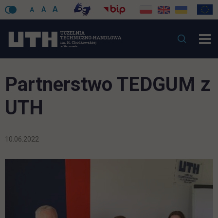
A
A
A
Partnerstwo TEDGUM z
UTH
10.06.2022