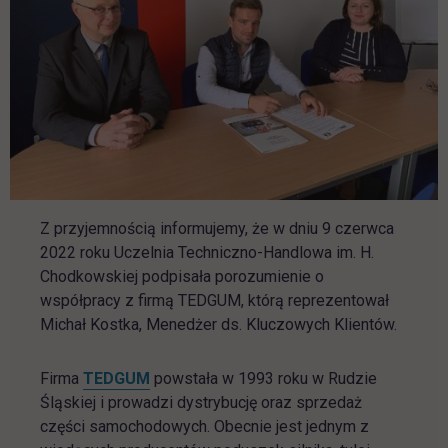
Z przyjemnością informujemy, że w dniu 9 czerwca
2022 roku Uczelnia Techniczno-Handlowa im. H.
Chodkowskiej podpisała porozumienie o
współpracy z firmą TEDGUM, którą reprezentował
Michał Kostka, Menedżer ds. Kluczowych Klientów.
link otwiera się w nowej karcie
Firma
TEDGUM
powstała w 1993 roku w Rudzie
Śląskiej i prowadzi dystrybucję oraz sprzedaż
części samochodowych. Obecnie jest jednym z