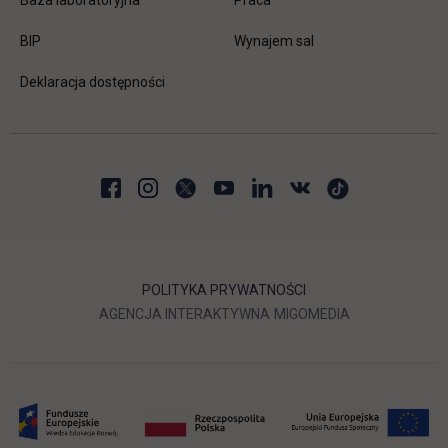
Baza laboratoryjna
Praca
link otwiera się w nowej karcie
BIP
Wynajem sal
Deklaracja dostępności
POLITYKA PRYWATNOŚCI
LINK OTWIERA SIĘ W NOWEJ
LINK OTWIERA 
AGENCJA INTERAKTYWNA
MIGOMEDIA