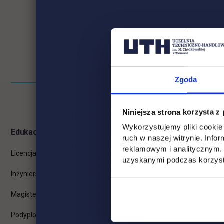
Zgoda
Pomiń
Informacje w stopce
stopkę
Niniejsza strona korzysta z
Wykorzystujemy pliki cookie 
Edukacja
Student
ruch w naszej witrynie. Inf
reklamowym i analitycznym. 
Licencjackie
Wirtualna uczelnia
uzyskanymi podczas korzysta
Inżynierskie
Dziekanat
Magisterskie
Biblioteka
Podyplomowe
Stypendia