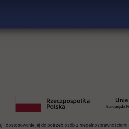
link otwiera się w nowej karcie
BIP
Wynajem sal
Deklaracja dostępności
ej i dostosowanie jej do potrzeb osób z niepełnosprawnościam