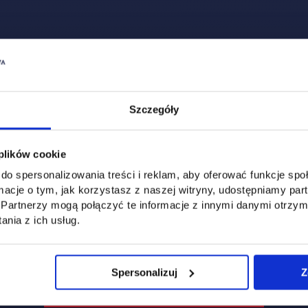
Szczegóły
 plików cookie
do spersonalizowania treści i reklam, aby oferować funkcje sp
Uczelnia
Kontakt
ormacje o tym, jak korzystasz z naszej witryny, udostępniamy p
Partnerzy mogą połączyć te informacje z innymi danymi otrzym
Misja
Wydział Zarządzania i Logisty
nia z ich usług.
Władze
Wydział Inżynieryjny
Baza dydaktyczna
Wydział Zamiejscowy Płońsk
Spersonalizuj
Z
link otwiera się w nowej 
Baza laboratoryjna
Praca