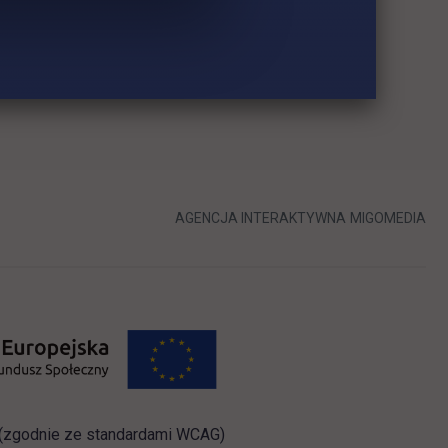
LINK OTWIERA 
LIN
AGENCJA INTERAKTYWNA
MIGOMEDIA
i (zgodnie ze standardami WCAG)