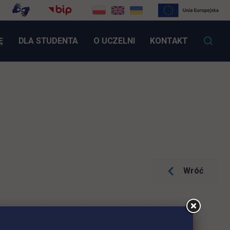
LINK OTWIERA SIĘ W NOWEJ KARCIE
Ę
DLA STUDENTA
O UCZELNI
KONTAKT
Wróć