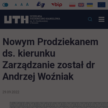
A
A
A
Nowym Prodziekanem
ds. kierunku
Zarządzanie został dr
Andrzej Woźniak
29.09.2022