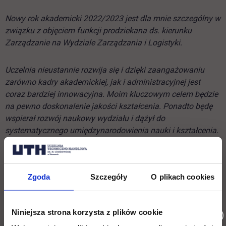
Nowy rok akademicki 2022/2023 jest dla mnie szczególny w
związku z objęciem funkcji prodziekana ds. kierunku
Zarządzanie na Wydziale Zarządzania i Logistyki.
Uczelnia nieustannie rozwija się i dzięki zaangażowaniu
zarówno kadry akademickiej, jak i administracyjnej jest
coraz bardziej innowacyjna. Moim kluczowym celem będzie
na pewno doskonalenie jakości kształcenia. Ponadto będę
wspierał rozwój naukowy wydziału i dążył do
systematycznego umiędzynarodowienia nauki i kształcenia.
Życzę wszystkim Studentom, aby czas studiów był nie tylko
zdobywaniem wiedzy i umiejętności, ale także czasem na
Zgoda
Szczegóły
O plikach cookies
nawiązanie nowych znajomości i znalezienie swojej drogi
rozwoju. Wykładowcom akademickim i pracownikom
administracyjnym życzę rozwoju zawodowego, efektywnej
Niniejsza strona korzysta z plików cookie
współpracy i samych sukcesów.