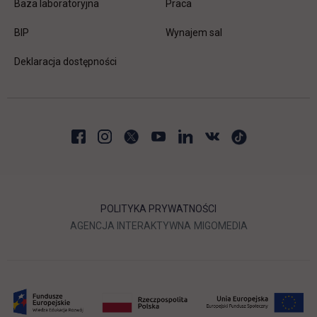
link otwiera się w nowej karc
Baza laboratoryjna
Praca
link otwiera się w nowej karcie
BIP
Wynajem sal
Deklaracja dostępności
POLITYKA PRYWATNOŚCI
LINK OTWIERA SIĘ W NOWEJ
LINK OTWIERA 
AGENCJA INTERAKTYWNA
MIGOMEDIA