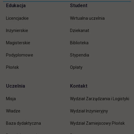
Pomiń
Edukacja
Student
Informacje w stopce
stopkę
Licencjackie
Wirtualna uczelnia
Inżynierskie
Dziekanat
Magisterskie
Biblioteka
Podyplomowe
Stypendia
Płońsk
Opłaty
Uczelnia
Kontakt
Misja
Wydział Zarządzania i Logistyki
Władze
Wydział Inżynieryjny
Baza dydaktyczna
Wydział Zamiejscowy Płońsk