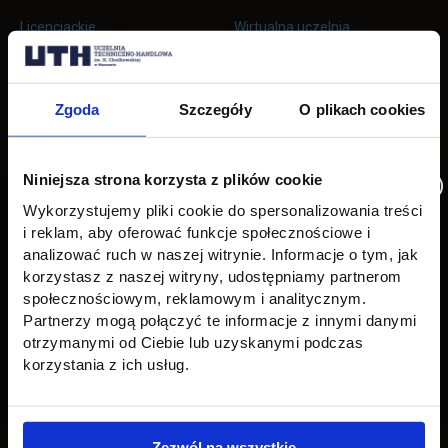
stopkę
Licencjackie
Wirtualna uczelnia
Inżynierskie
Dziekanat
Zgoda
Szczegóły
O plikach cookies
Magisterskie
Biblioteka
Podyplomowe
Stypendia
Niniejsza strona korzysta z plików cookie
Płońsk
Opłaty
Wykorzystujemy pliki cookie do spersonalizowania treści
i reklam, aby oferować funkcje społecznościowe i
Uczelnia
Kontakt
analizować ruch w naszej witrynie. Informacje o tym, jak
korzystasz z naszej witryny, udostępniamy partnerom
Misja
Wydział Zarządzania i Logistyki
społecznościowym, reklamowym i analitycznym.
Partnerzy mogą połączyć te informacje z innymi danymi
Władze
Wydział Inżynieryjny
otrzymanymi od Ciebie lub uzyskanymi podczas
korzystania z ich usług.
Baza dydaktyczna
Wydział Zamiejscowy Płońsk
link otwiera się w nowej karc
Baza laboratoryjna
Praca
Zezwól na wszystkie