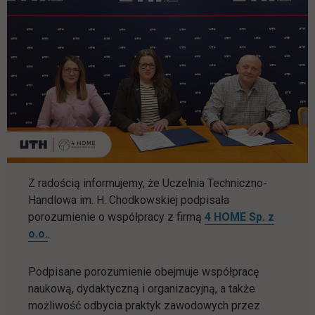
Z radością informujemy, że Uczelnia Techniczno-
Handlowa im. H. Chodkowskiej podpisała
porozumienie o współpracy z firmą
4 HOME Sp. z
link otwiera się w nowej karcie
o.o.
.
Podpisane porozumienie obejmuje współpracę
naukową, dydaktyczną i organizacyjną, a także
możliwość odbycia praktyk zawodowych przez