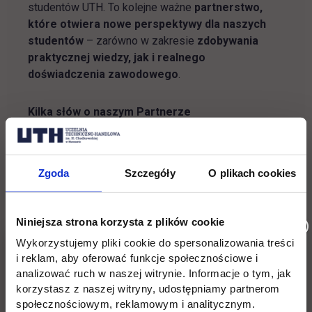
studentów UTH. To kolejne ważne
partnerstwo,
które otwiera nowe perspektywy dla naszych
studentów
– zarówno w zakresie
zdobywania
praktycznej wiedzy, jak i realnego
doświadczenia zawodowego
.
Kilka słów o naszym Partnerze
4HOME to firma specjalizująca się w aranżacji
wnętrz oraz kompleksowych pracach remontowo-
Zgoda
Szczegóły
O plikach cookies
wykończeniowych. Oferuje projektowanie i
wykonanie mebli na wymiar, wyposażenie mieszkań
w meble ruchome i oświetlenie, a także montaż
Niniejsza strona korzysta z plików cookie
klimatyzacji.
Wykorzystujemy pliki cookie do spersonalizowania treści
i reklam, aby oferować funkcje społecznościowe i
Zespół pracuje w oparciu o indywidualne potrzeby
analizować ruch w naszej witrynie. Informacje o tym, jak
klienta, wykorzystując wysokiej klasy materiały i
korzystasz z naszej witryny, udostępniamy partnerom
dbając o każdy detal realizacji. To połączenie
społecznościowym, reklamowym i analitycznym.