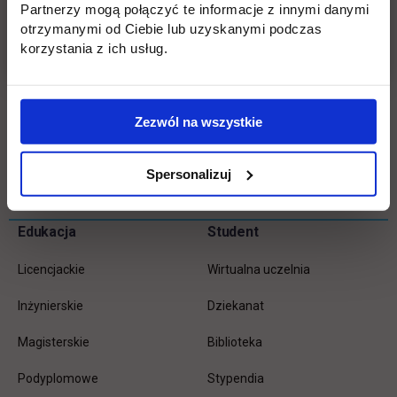
Partnerzy mogą połączyć te informacje z innymi danymi
funkcjonalności, estetyki i solidnego wykonania
otrzymanymi od Ciebie lub uzyskanymi podczas
przez doświadczonych specjalistów.
korzystania z ich usług.
Witamy 4 HOME w gronie naszych partnerów!
Zezwól na wszystkie
Wróć
Spersonalizuj
Pomiń
Edukacja
Student
Informacje w stopce
stopkę
Licencjackie
Wirtualna uczelnia
Inżynierskie
Dziekanat
Magisterskie
Biblioteka
Podyplomowe
Stypendia