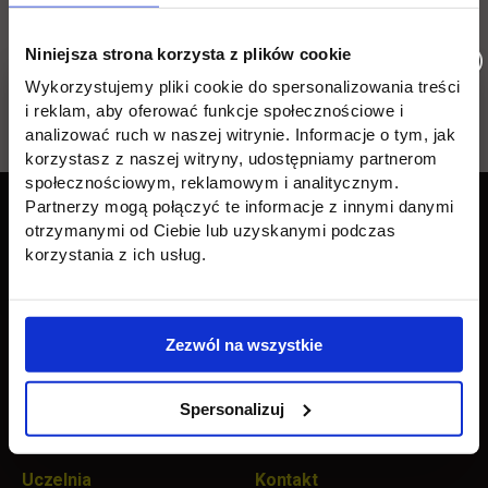
Niniejsza strona korzysta z plików cookie
Wykorzystujemy pliki cookie do spersonalizowania treści
Wróć
i reklam, aby oferować funkcje społecznościowe i
analizować ruch w naszej witrynie. Informacje o tym, jak
korzystasz z naszej witryny, udostępniamy partnerom
społecznościowym, reklamowym i analitycznym.
Pomiń
Edukacja
Student
Informacje w stopce
Partnerzy mogą połączyć te informacje z innymi danymi
stopkę
otrzymanymi od Ciebie lub uzyskanymi podczas
Licencjackie
Wirtualna uczelnia
korzystania z ich usług.
Inżynierskie
Dziekanat
Magisterskie
Biblioteka
Zezwól na wszystkie
Podyplomowe
Stypendia
Spersonalizuj
Płońsk
Opłaty
Uczelnia
Kontakt