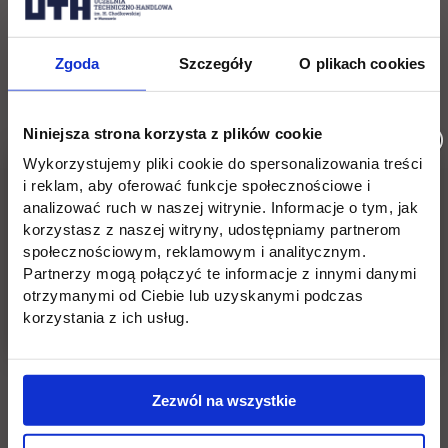
Zgoda
Szczegóły
O plikach cookies
Wróć
Niniejsza strona korzysta z plików cookie
Wykorzystujemy pliki cookie do spersonalizowania treści
Pomiń
Edukacja
Student
Informacje w stopce
i reklam, aby oferować funkcje społecznościowe i
analizować ruch w naszej witrynie. Informacje o tym, jak
stopkę
korzystasz z naszej witryny, udostępniamy partnerom
Licencjackie
Wirtualna uczelnia
społecznościowym, reklamowym i analitycznym.
Partnerzy mogą połączyć te informacje z innymi danymi
Inżynierskie
Dziekanat
otrzymanymi od Ciebie lub uzyskanymi podczas
korzystania z ich usług.
Magisterskie
Biblioteka
Podyplomowe
Stypendia
Zezwól na wszystkie
Płońsk
Opłaty