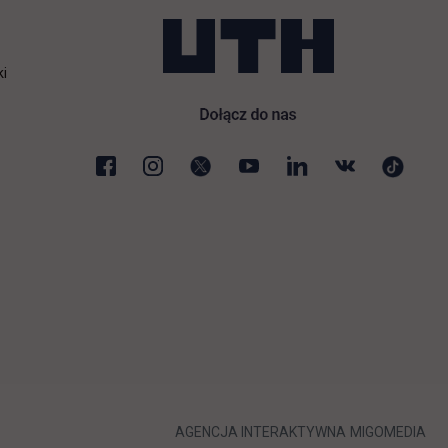
ki
karcie
LINK OTWIERA 
LIN
AGENCJA INTERAKTYWNA
MIGOMEDIA