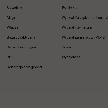
Uczelnia
Kontakt
Misja
Wydział Zarządzania i Logisty
Władze
Wydział Inżynieryjny
Baza dydaktyczna
Wydział Zamiejscowy Płońsk
link otwiera się w nowej 
Baza laboratoryjna
Praca
link otwiera się w nowej karcie
BIP
Wynajem sal
Deklaracja dostępności