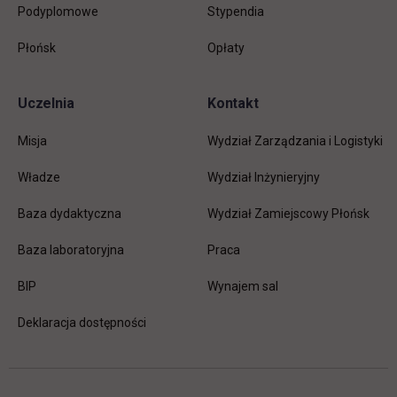
Podyplomowe
Stypendia
Płońsk
Opłaty
Uczelnia
Kontakt
Misja
Wydział Zarządzania i Logistyki
Władze
Wydział Inżynieryjny
Baza dydaktyczna
Wydział Zamiejscowy Płońsk
link otwiera się w nowej karc
Baza laboratoryjna
Praca
link otwiera się w nowej karcie
BIP
Wynajem sal
Deklaracja dostępności