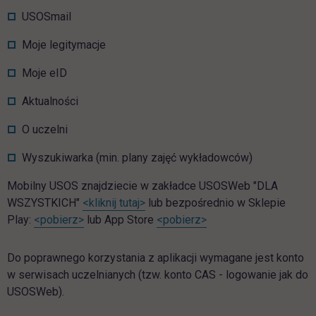
USOSmail
Moje legitymacje
Moje eID
Aktualności
O uczelni
Wyszukiwarka (min. plany zajęć wykładowców)
Mobilny USOS znajdziecie w zakładce USOSWeb "DLA
link otwiera się w nowej karcie
WSZYSTKICH"
<kliknij tutaj>
lub bezpośrednio w Sklepie
link otwiera się w nowej karcie
link otwiera się w now
Play:
<pobierz>
lub App Store
<pobierz>
Do poprawnego korzystania z aplikacji wymagane jest konto
w serwisach uczelnianych (tzw. konto CAS - logowanie jak do
USOSWeb).