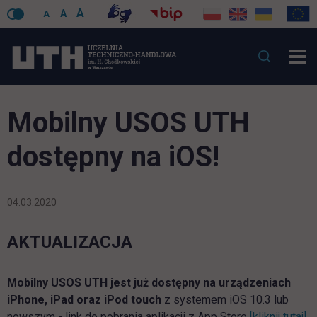
A
A
A
Mobilny USOS UTH
dostępny na iOS!
04.03.2020
AKTUALIZACJA
Mobilny USOS UTH jest już dostępny na urządzeniach
iPhone, iPad oraz iPod touch
z systemem iOS 10.3 lub
li
nowszym - link do pobrania aplikacji z App Store
[kliknij tutaj]
.