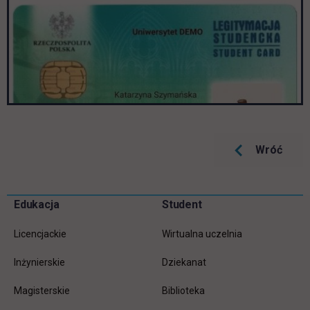
Wróć
Pomiń
Edukacja
Student
Informacje w stopce
stopkę
Licencjackie
Wirtualna uczelnia
Inżynierskie
Dziekanat
Magisterskie
Biblioteka