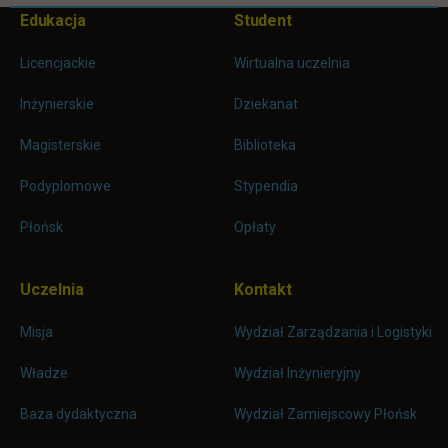
Pomiń
Edukacja
Student
Informacje w stopce
stopkę
Licencjackie
Wirtualna uczelnia
Inżynierskie
Dziekanat
Magisterskie
Biblioteka
Podyplomowe
Stypendia
Płońsk
Opłaty
Uczelnia
Kontakt
Misja
Wydział Zarządzania i Logistyki
Władze
Wydział Inżynieryjny
Baza dydaktyczna
Wydział Zamiejscowy Płońsk