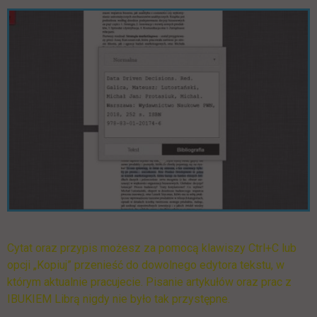
Pomiń galerię
Cytat oraz przypis możesz za pomocą klawiszy Ctrl+C lub
opcji „Kopiuj” przenieść do dowolnego edytora tekstu, w
którym aktualnie pracujecie. Pisanie artykułów oraz prac z
IBUKIEM Librą nigdy nie było tak przystępne.