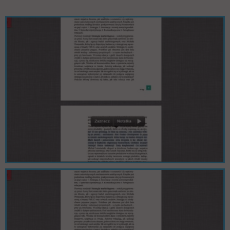
Pomiń galerię