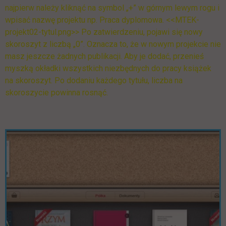
najpierw należy kliknąć na symbol „+” w górnym lewym rogu i
wpisać nazwę projektu np. Praca dyplomowa. <<MTEK-
projekt02-tytul.png>> Po zatwierdzeniu, pojawi się nowy
skoroszyt z liczbą „0”. Oznacza to, że w nowym projekcie nie
masz jeszcze żadnych publikacji. Aby je dodać, przenieś
myszką okładki wszystkich niezbędnych do pracy książek
na skoroszyt. Po dodaniu każdego tytułu, liczba na
skoroszycie powinna rosnąć.
Pomiń galerię