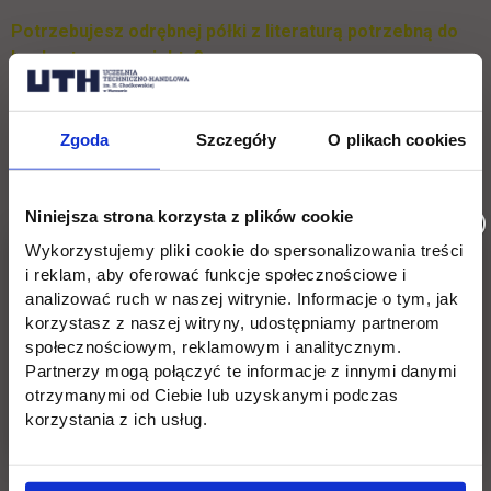
Potrzebujesz odrębnej półki z literaturą potrzebną do
konkretnego projektu?
Funkcja „Projekt” to łatwy sposób tworzenia grupy książek,
Zgoda
Szczegóły
O plikach cookies
które wykorzystasz w swojej pracy.
Jak to zrobić?
Wystarczy po wejściu w MyIBUK kliknąć w górny prawy róg,
gdzie znajduje się button „Projekty”.
Niniejsza strona korzysta z plików cookie
Wykorzystujemy pliki cookie do spersonalizowania treści
i reklam, aby oferować funkcje społecznościowe i
Pomiń galerię
analizować ruch w naszej witrynie. Informacje o tym, jak
korzystasz z naszej witryny, udostępniamy partnerom
społecznościowym, reklamowym i analitycznym.
Partnerzy mogą połączyć te informacje z innymi danymi
otrzymanymi od Ciebie lub uzyskanymi podczas
korzystania z ich usług.