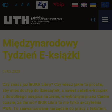
A
A
A
Międzynarodowy
Tydzień E-książki
03.03.2020
Czy znasz już IBUKA Librę? Czy wiesz jakie to proste,
aby mieć dostęp do dziesiątek, a nawet setek e-książek
z dowolnego miejsca na ziemi, w wybranym przez Ciebie
czasie, za darmo? IBUK Libra to nie tylko e-czytelnia
PWN. To zaawansowane narzędzie do pracy z tekstem,