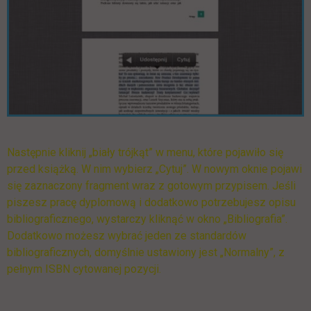
Następnie kliknij „biały trójkąt” w menu, które pojawiło się
przed książką. W nim wybierz „Cytuj”. W nowym oknie pojawi
się zaznaczony fragment wraz z gotowym przypisem. Jeśli
piszesz pracę dyplomową i dodatkowo potrzebujesz opisu
bibliograficznego, wystarczy kliknąć w okno „Bibliografia”.
Dodatkowo możesz wybrać jeden ze standardów
bibliograficznych, domyślnie ustawiony jest „Normalny”, z
pełnym ISBN cytowanej pozycji.