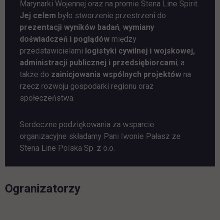
Marynarki Wojennej oraz na promie Stena Line Spirit.
Jej celem
było stworzenie przestrzeni do
prezentacji wyników badań
,
wymiany
doświadczeń i poglądów
między
przedstawicielami
logistyki cywilnej i wojskowej,
administracji publicznej i przedsiębiorcami
, a
także do
zainicjowania wspólnych projektów
na
rzecz rozwoju gospodarki regionu oraz
społeczeństwa.
Serdeczne podziękowania za wsparcie
organizacyjne składamy Pani Iwonie Pałasz ze
Stena Line Polska Sp. z o.o.
Ogranizatorzy
link otwiera się w nowej karcie
link otwiera się