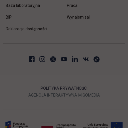
link otwiera się w nowej karc
Baza laboratoryjna
Praca
link otwiera się w nowej karcie
BIP
Wynajem sal
Deklaracja dostępności
POLITYKA PRYWATNOŚCI
LINK OTWIERA SIĘ W NOWEJ
LINK OTWIERA 
AGENCJA INTERAKTYWNA
MIGOMEDIA