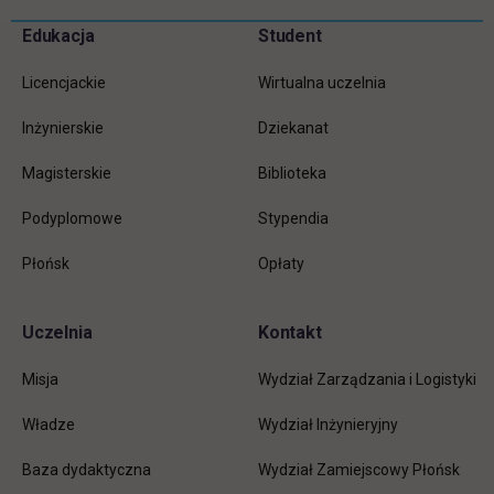
Pomiń
Edukacja
Student
Informacje w stopce
stopkę
Licencjackie
Wirtualna uczelnia
Inżynierskie
Dziekanat
Magisterskie
Biblioteka
Podyplomowe
Stypendia
Płońsk
Opłaty
Uczelnia
Kontakt
Misja
Wydział Zarządzania i Logistyki
Władze
Wydział Inżynieryjny
Baza dydaktyczna
Wydział Zamiejscowy Płońsk