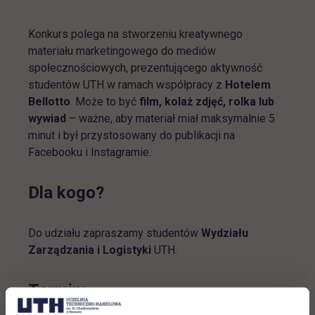
Konkurs polega na stworzeniu kreatywnego
materiału marketingowego do mediów
społecznościowych, prezentującego aktywność
studentów UTH w ramach współpracy z
Hotelem
Bellotto
. Może to być
film, kolaż zdjęć, rolka lub
wywiad
– ważne, aby materiał miał maksymalnie 5
minut i był przystosowany do publikacji na
Facebooku i Instagramie.
Dla kogo?
Do udziału zapraszamy studentów
Wydziału
Zarządzania i Logistyki
UTH.
Termin: