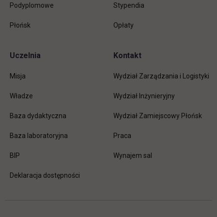
Podyplomowe
Stypendia
Płońsk
Opłaty
Uczelnia
Kontakt
Misja
Wydział Zarządzania i Logistyki
Władze
Wydział Inżynieryjny
Baza dydaktyczna
Wydział Zamiejscowy Płońsk
link otwiera się w nowej karc
Baza laboratoryjna
Praca
link otwiera się w nowej karcie
BIP
Wynajem sal
Deklaracja dostępności