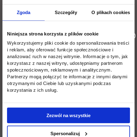
Konkurs trwa do
30 maja 2025.
Zgoda
Szczegóły
O plikach cookies
Jakie są nagrody?
Niniejsza strona korzysta z plików cookie
I miejsce
– udział w specjalistycznym szkoleniu
Wykorzystujemy pliki cookie do spersonalizowania treści
z zakresu social media.
i reklam, aby oferować funkcje społecznościowe i
analizować ruch w naszej witrynie. Informacje o tym, jak
II i III miejsce
– książki o tematyce Social Media
korzystasz z naszej witryny, udostępniamy partnerom
oraz pamiątkowe dyplomy.
społecznościowym, reklamowym i analitycznym.
Partnerzy mogą połączyć te informacje z innymi danymi
Najlepsze prace zostaną opublikowane na
otrzymanymi od Ciebie lub uzyskanymi podczas
oficjalnych kanałach social media UTH!
korzystania z ich usług.
Nie przegap tej wyjątkowej okazji na rozwój swoich
umiejętności i promocję własnej twórczości!
Zezwól na wszystkie
Zgłoszenia oraz pytania:
konkurs_bellotto@uth.edu.pl
Spersonalizuj