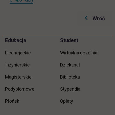
Wróć
Pomiń
Edukacja
Student
Informacje w stopce
stopkę
Licencjackie
Wirtualna uczelnia
Inżynierskie
Dziekanat
Magisterskie
Biblioteka
Podyplomowe
Stypendia
Płońsk
Opłaty