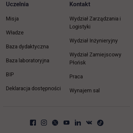
Uczelnia
Kontakt
Misja
Wydział Zarządzania i
Logistyki
Władze
Wydział Inżynieryjny
Baza dydaktyczna
Wydział Zamiejscowy
Baza laboratoryjna
Płońsk
link otwiera się w nowej karcie
BIP
link otwiera się w no
Praca
Deklaracja dostępności
Wynajem sal