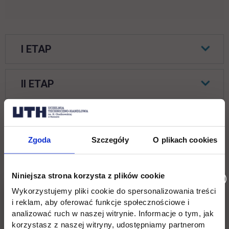
I ETAP
II ETAP
Uczestnik Konkursu, któremu zostanie
Zgoda
Szczegóły
O plikach cookies
przyznana I nagroda uzyska
jednomiesięczne stypendium (rozumiane
Niniejsza strona korzysta z plików cookie
jako zwolnienie z czesnego za jeden
Wykorzystujemy pliki cookie do spersonalizowania treści
miesiąc (czerwiec 2025 r.) oraz książkę,
i reklam, aby oferować funkcje społecznościowe i
ufundowane przez Rektora Uczelni.
analizować ruch w naszej witrynie. Informacje o tym, jak
korzystasz z naszej witryny, udostępniamy partnerom
Zdobywcy II-ego i III-ego miejsca