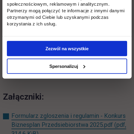
społecznościowym, reklamowym i analitycznym.
otrzymają nagrody w postaci książek z
Partnerzy mogą połączyć te informacje z innymi danymi
zakresu finansów. Wszyscy zdobywcy
otrzymanymi od Ciebie lub uzyskanymi podczas
korzystania z ich usług.
nagród otrzymają również pamiątkowe
dyplomy.
Zezwól na wszystkie
Zgłoszenia udziału prosimy przesyłać
do dnia 28 lutego 2025 r. na adres e-
Spersonalizuj
link o
mail:
konkurs.biznesplan@uth.edu.pl
Załączniki:
Formularz zgloszenia i regulamin - Konkurs
Biznesplan Przedsiebiorstwa 2025.pdf
(pdf,
314.6 KiB)