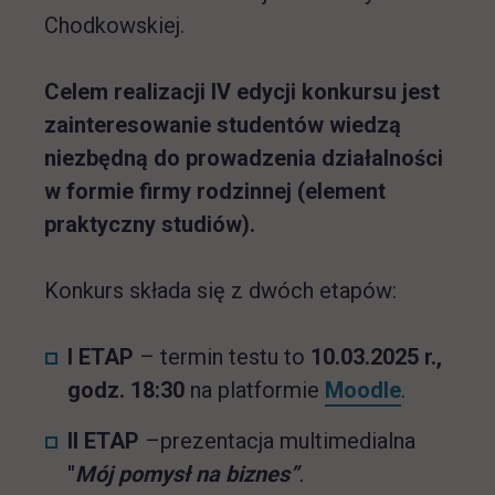
Chodkowskiej.
Celem realizacji IV edycji konkursu jest
zainteresowanie studentów wiedzą
niezbędną do prowadzenia działalności
w formie firmy rodzinnej (element
praktyczny studiów).
Konkurs składa się z dwóch etapów:
I ETAP
– termin testu to
10.03.2025 r.,
link otwi
godz. 18:30
na platformie
Moodle
.
II ETAP
–prezentacja multimedialna
"
Mój pomysł na biznes
”
.