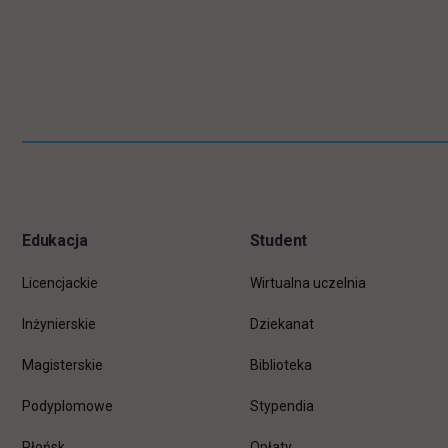
Pomiń
Informacje w stopce
stopkę
Edukacja
Student
Licencjackie
Wirtualna uczelnia
Inżynierskie
Dziekanat
Magisterskie
Biblioteka
Podyplomowe
Stypendia
Płońsk
Opłaty