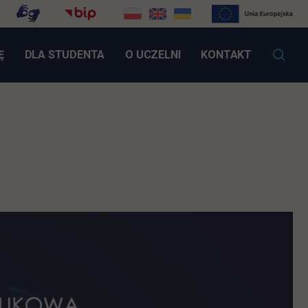
LINK OTWIERA SIĘ W NOWEJ KARCIE
Ę
DLA STUDENTA
O UCZELNI
KONTAKT