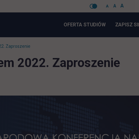
A
A
A
Pomiń
nawigacje
OFERTA STUDIÓW
ZAPISZ SI
2. Zaproszenie
em 2022. Zaproszenie