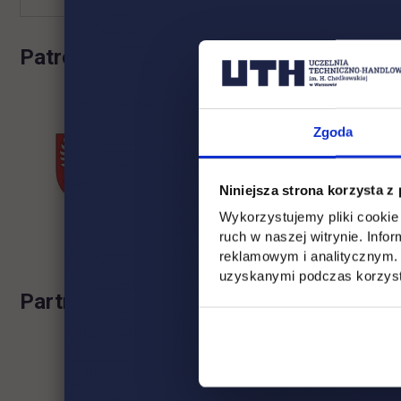
Patronat honorowy:
link otwiera się w nowej
Zgoda
Niniejsza strona korzysta z
Wykorzystujemy pliki cookie 
ruch w naszej witrynie. Inf
reklamowym i analitycznym. 
uzyskanymi podczas korzysta
Partnerzy:
link otwiera się w nowej karcie
l