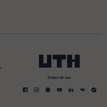
ki
karcie