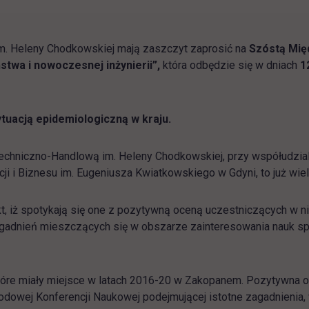
m. Heleny Chodkowskiej mają zaszczyt zaprosić na
Szóstą Mię
twa i nowoczesnej inżynierii”,
która odbędzie się w dniach
1
uacją epidemiologiczną w kraju.
chniczno-Handlową im. Heleny Chodkowskiej, przy współudzial
 i Biznesu im. Eugeniusza Kwiatkowskiego w Gdyni, to już wielo
kt, iż spotykają się one z pozytywną oceną uczestniczących w n
agadnień mieszczących się w obszarze zainteresowania nauk spo
które miały miejsce w latach 2016-20 w Zakopanem. Pozytywna 
rodowej Konferencji Naukowej podejmującej istotne zagadnienia,