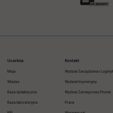
Uczelnia
Kontakt
Misja
Wydział Zarządzania i Logisty
Władze
Wydział Inżynieryjny
Baza dydaktyczna
Wydział Zamiejscowy Płońsk
link otwiera się w nowej 
Baza laboratoryjna
Praca
link otwiera się w nowej karcie
BIP
Wynajem sal