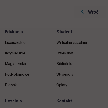
Wróć
Informacje w stopce
Pomiń
Edukacja
Student
stopkę
Licencjackie
Wirtualna uczelnia
Inżynierskie
Dziekanat
Magisterskie
Biblioteka
Podyplomowe
Stypendia
Płońsk
Opłaty
Uczelnia
Kontakt