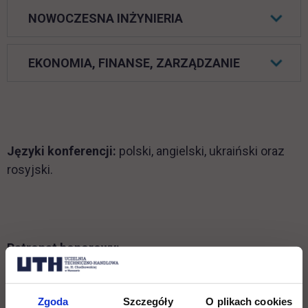
NOWOCZESNA INŻYNIERIA
EKONOMIA, FINANSE, ZARZĄDZANIE
Języki konferencji:
polski, angielski, ukraiński oraz
rosyjski.
Patronat honorowy:
link otwiera się w n
Zgoda
Szczegóły
O plikach cookies