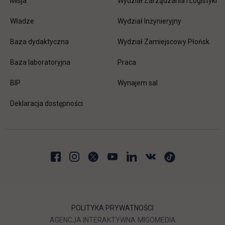
Misja
Wydział Zarządzania i Logistyki
Władze
Wydział Inżynieryjny
Baza dydaktyczna
Wydział Zamiejscowy Płońsk
link otwiera się w nowej karc
Baza laboratoryjna
Praca
link otwiera się w nowej karcie
BIP
Wynajem sal
Deklaracja dostępności
POLITYKA PRYWATNOŚCI
LINK OTWIERA SIĘ W NOWEJ
LINK OTWIERA 
AGENCJA INTERAKTYWNA
MIGOMEDIA