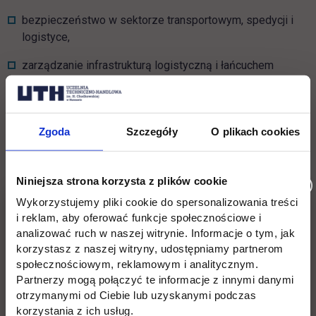
bezpieczeństwo w sektorze transportowym, spedycji i
logistyce,
zarządzanie infrastrukturą logistyczną i łańcuchem
dostaw,
inteligentny transport,
Zgoda
Szczegóły
O plikach cookies
systemy informatyczne w transporcie,
techniczne i organizacyjne aspekty branży transportowej,
Niniejsza strona korzysta z plików cookie
nowoczesne metody i narzędzia, organizowania,
Wykorzystujemy pliki cookie do spersonalizowania treści
planowania
i reklam, aby oferować funkcje społecznościowe i
i koordynowania współczesnych procesów spedycyjno-
analizować ruch w naszej witrynie. Informacje o tym, jak
przewozowych,
korzystasz z naszej witryny, udostępniamy partnerom
społecznościowym, reklamowym i analitycznym.
specyfika transportu kolejowego,
Partnerzy mogą połączyć te informacje z innymi danymi
otrzymanymi od Ciebie lub uzyskanymi podczas
nowoczesne mechanizmy zabezpieczenia materiałowo-
korzystania z ich usług.