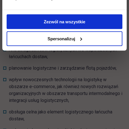
technicznego
i organizacyjnego przebiegu procesów przewozowych, w
różnych gałęziach transportu,
Zezwól na wszystkie
ekologia w transporcie,
strategie i praktyki zakupowe,
Spersonalizuj
rola usługodawców logistycznych we współczesnych
łańcuchach dostaw,
planowanie logistyczne i zarządzanie flotą pojazdów,
wpływ nowoczesnych technologii na logistykę w
obszarze e-commerce, jak również nowych rozwiązań
organizacyjnych w obszarze transportu intermodalnego i
integracji usług logistycznych,
obsługa celna jako element logistycznego łańcucha
dostaw,