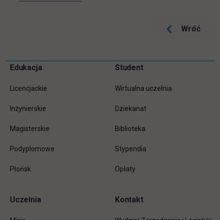
Wróć
Pomiń
Edukacja
Student
Informacje w stopce
stopkę
Licencjackie
Wirtualna uczelnia
Inżynierskie
Dziekanat
Magisterskie
Biblioteka
Podyplomowe
Stypendia
Płońsk
Opłaty
Uczelnia
Kontakt