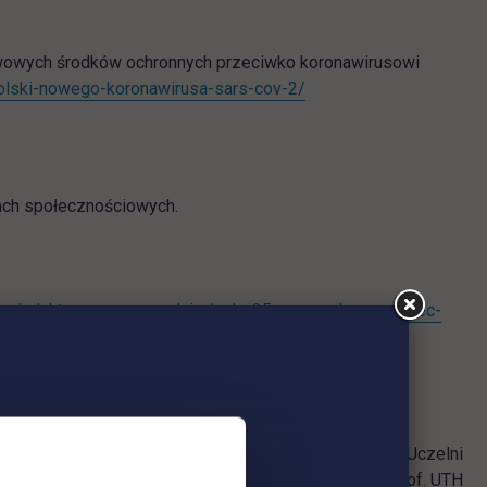
awowych środków ochronnych przeciwko koronawirusowi
link otwiera się w nowej
polski-nowego-koronawirusa-sars-cov-2/
iach społecznościowych.
ia-dydaktyczne-na-uczelniach-do-25-marca-aby-zapobiec-
Rektor Uczelni
dr hab. Iwona Przychocka, prof. UTH