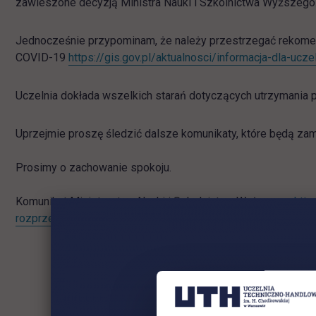
zawieszone decyzją Ministra Nauki i Szkolnictwa Wyższego
Jednocześnie przypominam, że należy przestrzegać rekome
COVID-19
https://gis.gov.pl/aktualnosci/informacja-dla-
Uczelnia dokłada wszelkich starań dotyczących utrzymania p
Uprzejmie proszę śledzić dalsze komunikaty, które będą za
Prosimy o zachowanie spokoju.
Komunikat Ministerstwa Nauki i Szkolnictwa Wyższego:
http
rozprzestrzenianiu-sie-covid-19