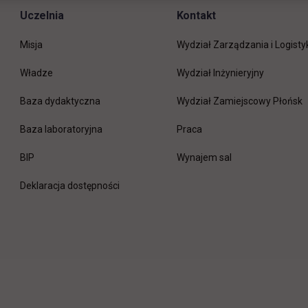
Uczelnia
Kontakt
Misja
Wydział Zarządzania i Logisty
Władze
Wydział Inżynieryjny
Baza dydaktyczna
Wydział Zamiejscowy Płońsk
link otwiera się w nowej 
Baza laboratoryjna
Praca
link otwiera się w nowej karcie
BIP
Wynajem sal
Deklaracja dostępności