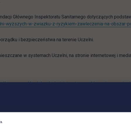
.
ndacji Głównego Inspektoratu Sanitarnego dotyczących podst
uczelni-wyzszych-w-zwiazku-z-ryzykiem-zawleczenia-na-obszar-
orządku i bezpieczeństwa na terenie Uczelni.
mieszczane w systemach Uczelni, na stronie internetowej i med
s://www.gov.pl/web/nauka/ministerstwo-nauki-zawiesza-zajec