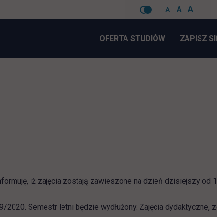
A
A
A
Pomiń
nawigacje
OFERTA STUDIÓW
ZAPISZ SI
ormuję, iż zajęcia zostają zawieszone na dzień dzisiejszy od 
19/2020. Semestr letni będzie wydłużony. Zajęcia dydaktyczne,