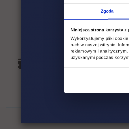
Zgoda
Niniejsza strona korzysta z
Wykorzystujemy pliki cookie 
ruch w naszej witrynie. Inf
reklamowym i analitycznym. 
uzyskanymi podczas korzysta
Pomiń
Informacje w stopce
stopkę