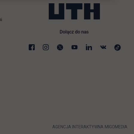
ki
karcie
LINK OTWIERA 
LIN
AGENCJA INTERAKTYWNA
MIGOMEDIA