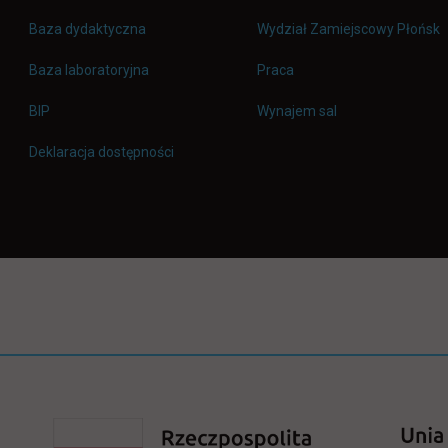
Baza dydaktyczna
Wydział Zamiejscowy Płońsk
link otwiera się w nowej 
Baza laboratoryjna
Praca
link otwiera się w nowej karcie
BIP
Wynajem sal
Deklaracja dostępności