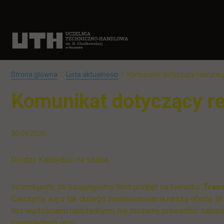
Strona główna
Lista aktualności
Komunikat dotyczący rekruta
Komunikat dotyczący r
30.09.2020
Drodzy Kandydaci na studia,
Informujemy, że osiągnęliśmy limit przyjęć na kierunku:
Trans
Cieszymy się z tak dużego zainteresowania naszą ofertą. W t
nas wartościami nadrzędnymi, nie możemy prowadzić zapisów 
równoległych grup.