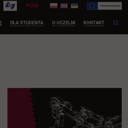
LINK OTWIERA SIĘ W NOWEJ KARCIE
Ę
DLA STUDENTA
O UCZELNI
KONTAKT