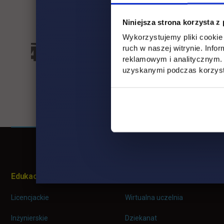
Niniejsza strona korzysta z
Wykorzystujemy pliki cookie 
ruch w naszej witrynie. Inf
reklamowym i analitycznym. 
uzyskanymi podczas korzysta
Pomiń
Informacje w stopce
stopkę
Edukacja
Student
Licencjackie
Wirtualna uczelnia
Inżynierskie
Dziekanat