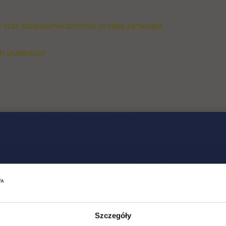
 oraz stacjonarne/dzienne) została zamknięta.
h studentów!
Jagiellońska 82F
Szczegóły