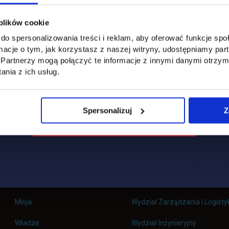
 plików cookie
do spersonalizowania treści i reklam, aby oferować funkcje sp
ormacje o tym, jak korzystasz z naszej witryny, udostępniamy p
Partnerzy mogą połączyć te informacje z innymi danymi otrzym
nia z ich usług.
Spersonalizuj
Z
Uczelnia
Kontakt
Misja
Wydział Zarządzania i Logisty
Władze
Wydział Inżynieryjny