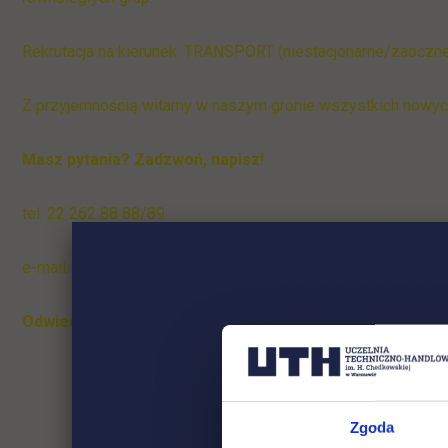
Rekrutacja na kierunek: TRANSPORT (niestacjonarne/zaoczne
Z przyjemnością witamy w naszym gronie wszystkich nowyc
Masz pytania? Zadzwoń, napisz!
tel. 22 262 88 88/89
e-mail:
rekrutacja.jagiellonska@uth.edu.pl
Odwiedź nasze Biura Rekrutacji:
ul. Jutrzenki 135 lub ul. 
Zgoda