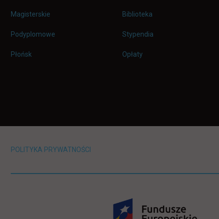
Magisterskie
Biblioteka
Podyplomowe
Stypendia
Płońsk
Opłaty
POLITYKA PRYWATNOŚCI