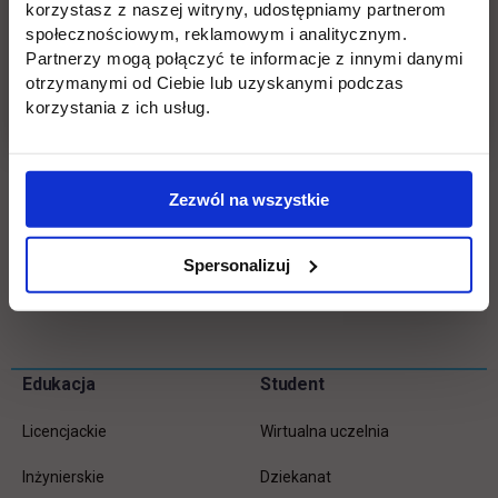
korzystasz z naszej witryny, udostępniamy partnerom
społecznościowym, reklamowym i analitycznym.
tel. 22 262 88 88/89
Partnerzy mogą połączyć te informacje z innymi danymi
otrzymanymi od Ciebie lub uzyskanymi podczas
e-mail:
rekrutacja@uth.edu.pl
korzystania z ich usług.
Odwiedź nasze Biura Rekrutacji:
ul. Jutrzenki 135 lub ul.
Jagiellońska 82F
Zezwól na wszystkie
Spersonalizuj
Wróć
Pomiń
Edukacja
Student
Informacje w stopce
stopkę
Licencjackie
Wirtualna uczelnia
Inżynierskie
Dziekanat