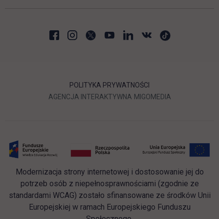
POLITYKA PRYWATNOŚCI
LINK OTWIERA SIĘ W NOWEJ
LINK OTWIERA 
AGENCJA INTERAKTYWNA
MIGOMEDIA
Modernizacja strony internetowej i dostosowanie jej do
potrzeb osób z niepełnosprawnościami (zgodnie ze
standardami WCAG) zostało sfinansowane ze środków Unii
Europejskiej w ramach Europejskiego Funduszu
Społecznego.