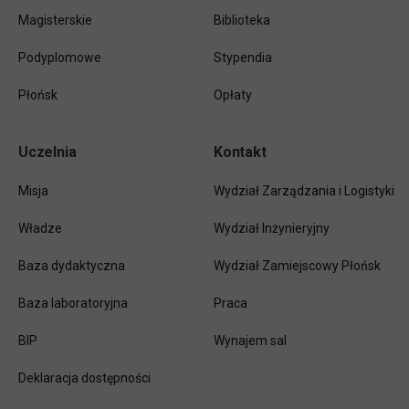
Magisterskie
Biblioteka
Podyplomowe
Stypendia
Płońsk
Opłaty
Uczelnia
Kontakt
Misja
Wydział Zarządzania i Logistyki
Władze
Wydział Inżynieryjny
Baza dydaktyczna
Wydział Zamiejscowy Płońsk
link otwiera się w nowej karc
Baza laboratoryjna
Praca
link otwiera się w nowej karcie
BIP
Wynajem sal
Deklaracja dostępności