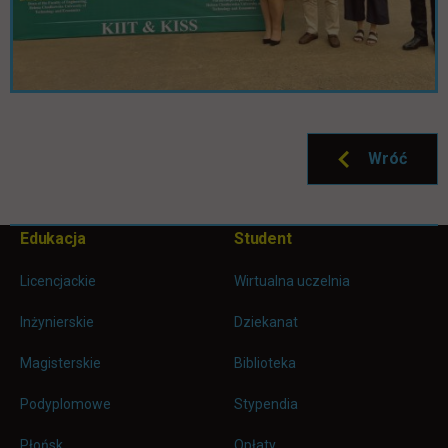
Wróć
Pomiń
Edukacja
Student
Informacje w stopce
stopkę
Licencjackie
Wirtualna uczelnia
Inżynierskie
Dziekanat
Magisterskie
Biblioteka
Podyplomowe
Stypendia
Płońsk
Opłaty