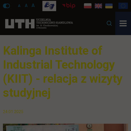
A
A
A
Kalinga Institute of
Industrial Technology
(KIIT) - relacja z wizyty
studyjnej
24.01.2025