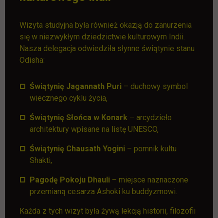
Wizyta studyjna była również okazją do zanurzenia
się w niezwykłym dziedzictwie kulturowym Indii.
Nasza delegacja odwiedziła słynne świątynie stanu
Odisha:
Świątynię Jagannath Puri
– duchowy symbol
wiecznego cyklu życia,
Świątynię Słońca w Konark
– arcydzieło
architektury wpisane na listę UNESCO,
Świątynię Chausath Yogini
– pomnik kultu
Shakti,
Pagodę Pokoju Dhauli
– miejsce naznaczone
przemianą cesarza Ashoki ku buddyzmowi.
Każda z tych wizyt była żywą lekcją historii, filozofii