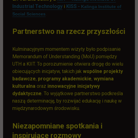
link otwiera się w nowej karcie
link otwiera się w nowej ka
Industrial Technology
i
KISS -
Kalinga Institute of
link otwiera się w nowej karcie
Social Sciences
.
Partnerstwo na rzecz przyszłości
Kulminacyjnym momentem wizyty było podpisanie
Memorandum of Understanding (MoU) pomiędzy
UTH a KIIT. To porozumienie otwiera drogę do wielu
obiecujących inicjatyw, takich jak
wspólne projekty
badawcze
,
programy akademickie
,
wymiana
kulturalna
oraz
innowacyjne inicjatywy
dydaktyczne
. To wyjątkowe partnerstwo podkreśla
naszą determinację, by rozwijać edukację i naukę w
międzynarodowym środowisku.
Niezapomniane spotkania i
inspirujące rozmowy