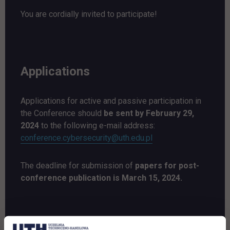
You are cordially invited to participate!
Applications
Applications for active and passive participation in
the Conference should
be sent by February 29,
2024
to the following e-mail address:
link otwiera się w now
conference.cybersecurity@uth.edu.pl
The deadline for submission of
papers for post-
conference publication is March 15, 2024.