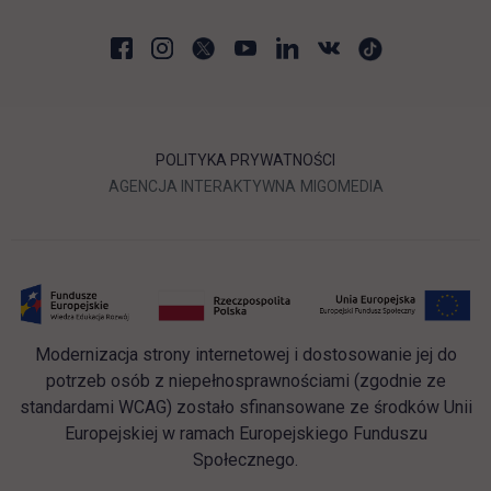
POLITYKA PRYWATNOŚCI
LINK OTWIERA SIĘ W NOWEJ
LINK OTWIERA 
AGENCJA INTERAKTYWNA
MIGOMEDIA
Modernizacja strony internetowej i dostosowanie jej do
potrzeb osób z niepełnosprawnościami (zgodnie ze
standardami WCAG) zostało sfinansowane ze środków Unii
Europejskiej w ramach Europejskiego Funduszu
Społecznego.