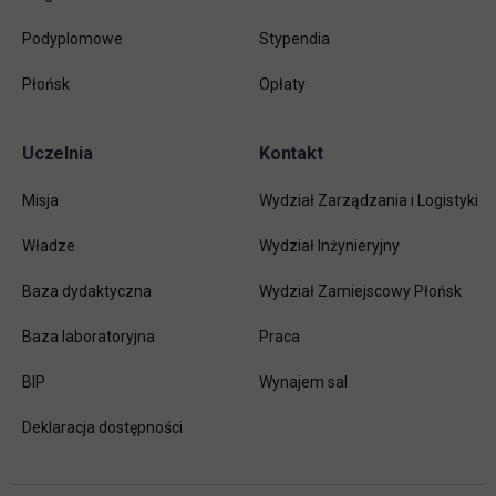
Podyplomowe
Stypendia
Płońsk
Opłaty
Uczelnia
Kontakt
Misja
Wydział Zarządzania i Logistyki
Władze
Wydział Inżynieryjny
Baza dydaktyczna
Wydział Zamiejscowy Płońsk
link otwiera się w nowej karc
Baza laboratoryjna
Praca
link otwiera się w nowej karcie
BIP
Wynajem sal
Deklaracja dostępności