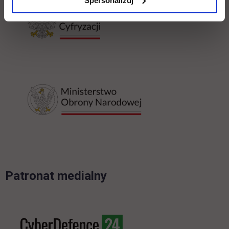
link otwiera się w
Patronat medialny
link otwiera się w nowej k