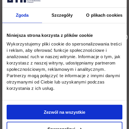
The conference is financed by state budget funds
allocated by the Minister of Education and Science
Zgoda
Szczegóły
O plikach cookies
within the framework of the Excellent Science II
Program
Niniejsza strona korzysta z plików cookie
Wykorzystujemy pliki cookie do spersonalizowania treści
i reklam, aby oferować funkcje społecznościowe i
analizować ruch w naszej witrynie. Informacje o tym, jak
korzystasz z naszej witryny, udostępniamy partnerom
społecznościowym, reklamowym i analitycznym.
Partnerzy mogą połączyć te informacje z innymi danymi
otrzymanymi od Ciebie lub uzyskanymi podczas
Polska wersja
korzystania z ich usług.
Patronat honorowy
Zezwól na wszystkie
link otwiera się w nowej karci
Spersonalizuj