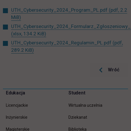
UTH_Cybersecurity_2024_Program_PL.pdf
(pdf, 2.2
MiB)
UTH_Cybersecurity_2024_Formularz_Zgłoszeniowy_P
(xlsx, 134.2 KiB)
UTH_Cybersecurity_2024_Regulamin_PL.pdf
(pdf,
289.2 KiB)
Wróć
Pomiń
Edukacja
Student
Informacje w stopce
stopkę
Licencjackie
Wirtualna uczelnia
Inżynierskie
Dziekanat
Magisterskie
Biblioteka