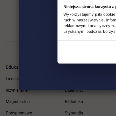
Niniejsza strona korzysta z
Wykorzystujemy pliki cookie 
ruch w naszej witrynie. Inf
reklamowym i analitycznym. 
uzyskanymi podczas korzysta
Informacje w stopce
Pomiń
stopkę
Edukacja
Student
Licencjackie
Wirtualna uczelnia
Inżynierskie
Dziekanat
Magisterskie
Biblioteka
Podyplomowe
Stypendia