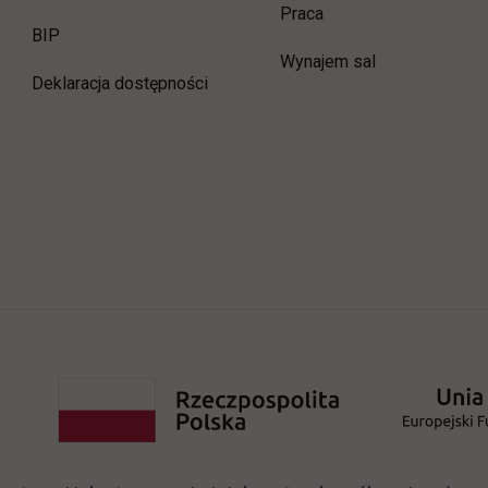
link otwiera się w now
Praca
link otwiera się w nowej karcie
BIP
Wynajem sal
Deklaracja dostępności