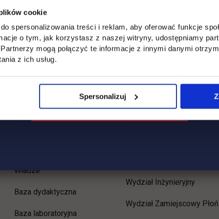
 plików cookie
do spersonalizowania treści i reklam, aby oferować funkcje sp
ormacje o tym, jak korzystasz z naszej witryny, udostępniamy p
Partnerzy mogą połączyć te informacje z innymi danymi otrzym
nia z ich usług.
Spersonalizuj
Z
Uczelnia
Kontakt
Misja
Wydział Zarządzania i
Logistyki
Władze
Wydział Inżynieryjny
Baza dydaktyczna
Wydział Zamiejscowy Płoń
Baza laboratoryjna