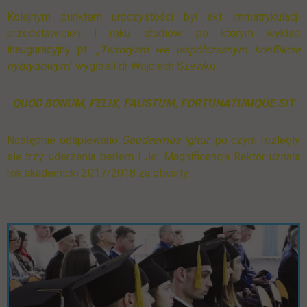
Kolejnym punktem uroczystości był akt immatrykulacji
przedstawicieli I roku studiów, po którym wykład
inauguracyjny pt.
„
Terroryzm we współczesnym konflikcie
hybrydowym
”
wygłosił dr Wojciech Szewko.
QUOD BONUM, FELIX, FAUSTUM, FORTUNATUMQUE SIT
Następnie odśpiewano
Gaudeamus igitur
, po czym rozległy
się trzy uderzenia berłem i Jej Magnificencja Rektor uznała
rok akademicki 2017/2018 za otwarty.
Pomiń galerię