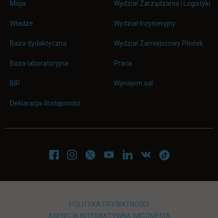
Misja
Wydział Zarządzania i Logistyki
Władze
Wydział Inżynieryjny
Baza dydaktyczna
Wydział Zamiejscowy Płońsk
link otwiera się w nowej karc
Baza laboratoryjna
Praca
link otwiera się w nowej karcie
BIP
Wynajem sal
Deklaracja dostępności
POLITYKA PRYWATNOŚCI
LINK OTWIERA SIĘ W NOWEJ
LINK OTWIERA 
AGENCJA INTERAKTYWNA
MIGOMEDIA