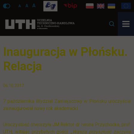
A
A
A
Inauguracja w Płońsku.
Relacja
06.10.2017
7 października Wydział Zamiejscowy w Płońsku uroczyście
zainaugurował nowy rok akademicki.
Uroczystość otworzyła JM Rektor dr Iwona Przychocka, prof.
UTH, witając przybyłych gości.
„
Wasza przyszłość zaczyna