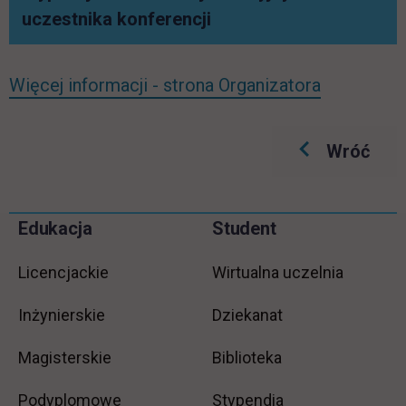
link otwiera się w nowej
uczestnika konferencji
link otwie
Więcej informacji - strona Organizatora
Wróć
Pomiń
Edukacja
Student
Informacje w stopce
stopkę
Licencjackie
Wirtualna uczelnia
Inżynierskie
Dziekanat
Magisterskie
Biblioteka
Podyplomowe
Stypendia