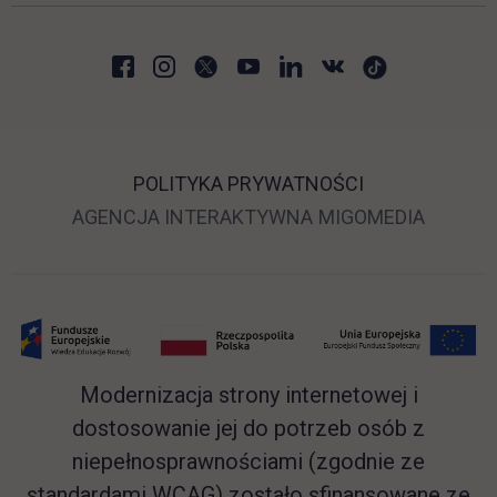
POLITYKA PRYWATNOŚCI
LINK OTWIERA SIĘ 
LINK O
AGENCJA INTERAKTYWNA
MIGOMEDIA
Modernizacja strony internetowej i
dostosowanie jej do potrzeb osób z
niepełnosprawnościami (zgodnie ze
standardami WCAG) zostało sfinansowane ze