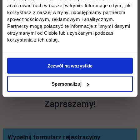
Karkonoska Akademia Nauk Stosowanych w
analizować ruch w naszej witrynie. Informacje o tym, jak
Jeleniej Górze,
korzystasz z naszej witryny, udostępniamy partnerom
społecznościowym, reklamowym i analitycznym.
Narodowy Uniwersytet Pedagogiczny im.
Partnerzy mogą połączyć te informacje z innymi danymi
otrzymanymi od Ciebie lub uzyskanymi podczas
Włodzimierza Hnatiuka w Tarnopolu (Ukraina),
korzystania z ich usług.
Instytut Nauk Ekonomicznych Polskiej
Akademii Nauk,
Zezwól na wszystkie
Uniwersytet Śląski,
Spersonalizuj
Gdańsk Uniwersytet Medyczny.
Zapraszamy!
Wypełnij formularz rejestracyjny