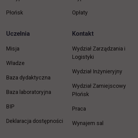
Płońsk
Opłaty
Uczelnia
Kontakt
Misja
Wydział Zarządzania i
Logistyki
Władze
Wydział Inżynieryjny
Baza dydaktyczna
Wydział Zamiejscowy
Baza laboratoryjna
Płońsk
link otwiera się w nowej karcie
BIP
link otwiera się w no
Praca
Deklaracja dostępności
Wynajem sal