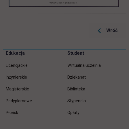
Wróć
Pomiń
Edukacja
Student
Informacje w stopce
stopkę
Licencjackie
Wirtualna uczelnia
Inżynierskie
Dziekanat
Magisterskie
Biblioteka
Podyplomowe
Stypendia
Płońsk
Opłaty