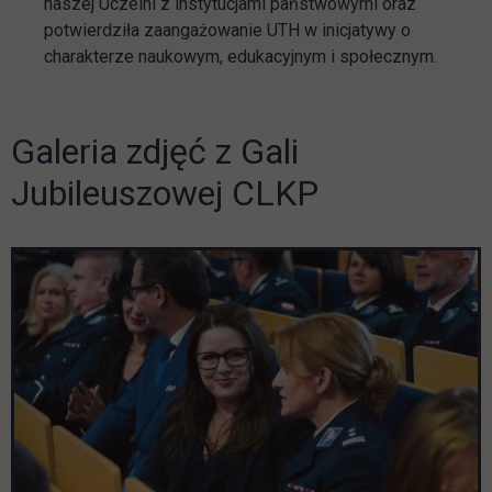
naszej Uczelni z instytucjami państwowymi oraz
potwierdziła zaangażowanie UTH w inicjatywy o
charakterze naukowym, edukacyjnym i społecznym.
Galeria zdjęć z Gali
Pomiń galerię
Jubileuszowej CLKP