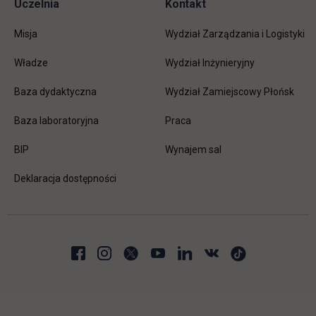
Uczelnia
Kontakt
Misja
Wydział Zarządzania i Logistyki
Władze
Wydział Inżynieryjny
Baza dydaktyczna
Wydział Zamiejscowy Płońsk
link otwiera się w nowej karc
Baza laboratoryjna
Praca
link otwiera się w nowej karcie
BIP
Wynajem sal
Deklaracja dostępności