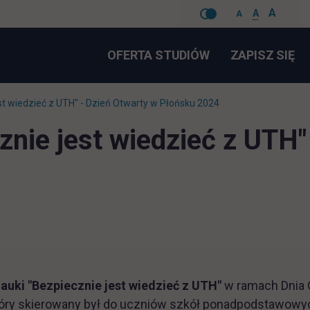
A
A
A
Pomiń
LI
OFERTA STUDIÓW
ZAPISZ SIĘ
nawigacje
est wiedzieć z UTH" - Dzień Otwarty w Płońsku 2024
znie jest wiedzieć z UTH"
auki "Bezpiecznie jest wiedzieć z UTH"
w ramach Dnia 
tóry skierowany był do uczniów szkół ponadpodstawowyc