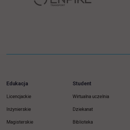
Informacje w stopce
Pomiń
stopkę
Edukacja
Student
Licencjackie
Wirtualna uczelnia
Inżynierskie
Dziekanat
Magisterskie
Biblioteka