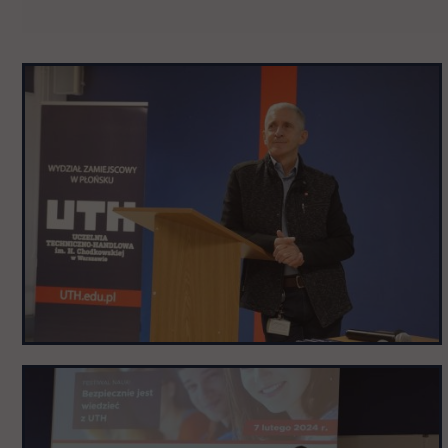
Pomiń
galerię