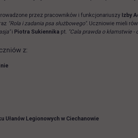
 prowadzone przez pracowników i funkcjonariuszy
Izby A
raz
"Rola i zadania psa służbowego"
. Uczniowie mieli r
asja"
i
Piotra Sukiennika
pt.
"Cala prawda o kłamstwie - 
czniów z:
nie
łku Ułanów Legionowych w Ciechanowie