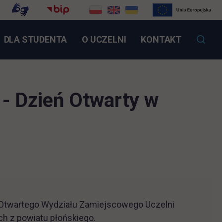
NK OTWIERA SIĘ W NOWEJ KARCIE
DLA STUDENTA
O UCZELNI
KONTAKT
 - Dzień Otwarty w
Otwartego Wydziału Zamiejscowego Uczelni
h z powiatu płońskiego.