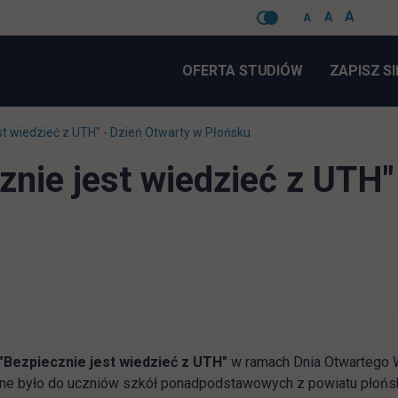
A
A
A
Pomiń
nawigacje
OFERTA STUDIÓW
ZAPISZ SI
st wiedzieć z UTH" - Dzień Otwarty w Płońsku
znie jest wiedzieć z UTH"
 "Bezpiecznie jest wiedzieć z UTH"
w ramach Dnia Otwartego 
ane było do uczniów szkół ponadpodstawowych z powiatu płońs