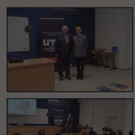
Pomiń
galerię