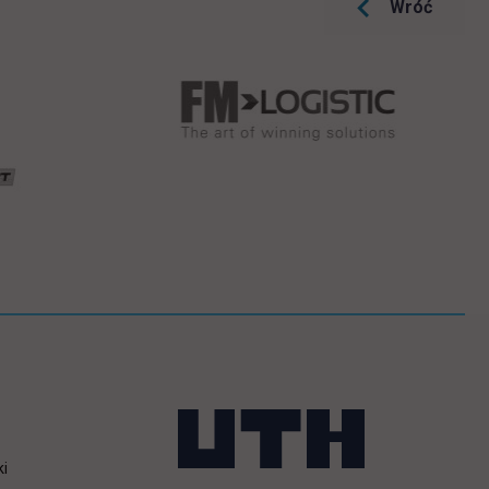
Wróć
ki