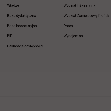
Władze
Wydział Inżynieryjny
Baza dydaktyczna
Wydział Zamiejscowy Płońsk
link otwiera się w nowej 
Baza laboratoryjna
Praca
link otwiera się w nowej karcie
BIP
Wynajem sal
Deklaracja dostępności