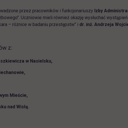
owadzone przez pracowników i funkcjonariuszy
Izby Administr
łużbowego". Uczniowie mieli również okazję wysłuchać wystąpie
kara – różnice w badaniu przestępstw" i
dr. inż. Andrzeja Woj
ów z:
szkiewicza w Nasielsku,
iechanowie,
owym Mieście,
ku nad Wisłą.