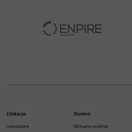
Pomiń
Informacje w stopce
stopkę
Edukacja
Student
Licencjackie
Wirtualna uczelnia