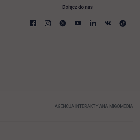
karcie
LINK OTWIERA 
LIN
AGENCJA INTERAKTYWNA
MIGOMEDIA