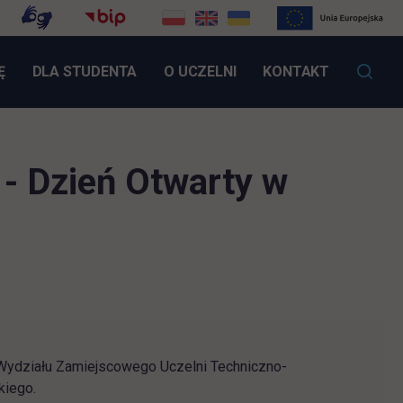
LINK OTWIERA SIĘ W NOWEJ KARCIE
Ę
DLA STUDENTA
O UCZELNI
KONTAKT
 - Dzień Otwarty w
Wydziału Zamiejscowego Uczelni Techniczno-
kiego.