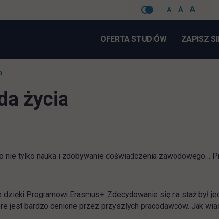
A
A
A
Pomiń
nawigacje
OFERTA STUDIÓW
ZAPISZ SI
a
da życia
o nie tylko nauka i zdobywanie doświadczenia zawodowego… Prz
 dzięki Programowi Erasmus+. Zdecydowanie się na staż był jedn
e jest bardzo cenione przez przyszłych pracodawców. Jak wiad