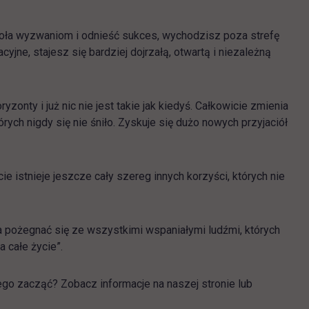
oła wyzwaniom i odnieść sukces, wychodzisz poza strefę
yjne, stajesz się bardziej dojrzałą, otwartą i niezależną
zonty i już nic nie jest takie jak kiedyś. Całkowicie zmienia
órych nigdy się nie śniło. Zyskuje się dużo nowych przyjaciół
 istnieje jeszcze cały szereg innych korzyści, których nie
ba pożegnać się ze wszystkimi wspaniałymi ludźmi, których
a całe życie”.
zego zacząć? Zobacz informacje na naszej stronie lub