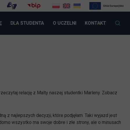
LINK OTWIERA SIĘ W NOWEJ KARCIE
Ę
DLA STUDENTA
O UCZELNI
KONTAKT
eczytaj relację z Malty naszej studentki Marleny. Zobacz
ą z najlepszych decyzji, które podjęłam. Taki wyjazd jest
omo wszystko ma swoje dobre i złe strony, ale o minusach