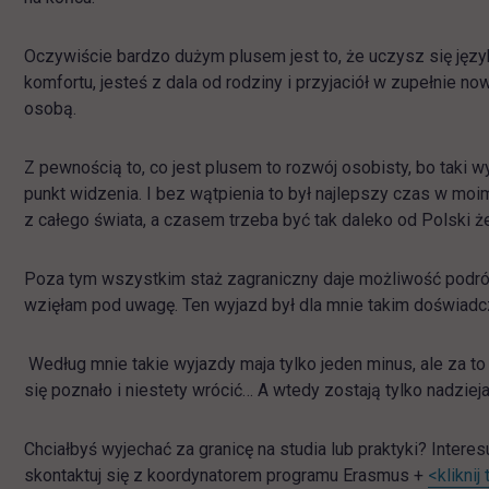
Oczywiście bardzo dużym plusem jest to, że uczysz się ję
komfortu, jesteś z dala od rodziny i przyjaciół w zupełnie no
osobą.
Z pewnością to, co jest plusem to rozwój osobisty, bo taki wy
punkt widzenia. I bez wątpienia to był najlepszy czas w moim 
z całego świata, a czasem trzeba być tak daleko od Polski
Poza tym wszystkim staż zagraniczny daje możliwość podróżow
wzięłam pod uwagę. Ten wyjazd był dla mnie takim doświadc
Według mnie takie wyjazdy maja tylko jeden minus, ale za t
się poznało i niestety wrócić… A wtedy zostają tylko nadziej
Chciałbyś wyjechać za granicę na studia lub praktyki? Inter
skontaktuj się z koordynatorem programu Erasmus +
<kliknij 