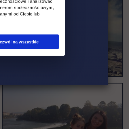
ołecznościowe i analizować
artnerom społecznościowym,
anymi od Ciebie lub
ezwól na wszystkie