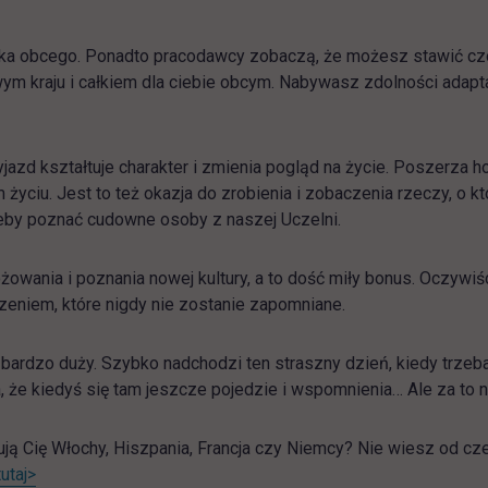
zyka obcego. Ponadto pracodawcy zobaczą, że możesz stawić cz
wym kraju i całkiem dla ciebie obcym. Nabywasz zdolności adaptac
jazd kształtuje charakter i zmienia pogląd na życie. Poszerza hory
życiu. Jest to też okazja do zrobienia i zobaczenia rzeczy, o kt
 żeby poznać cudowne osoby z naszej Uczelni.
ania i poznania nowej kultury, a to dość miły bonus. Oczywiście
zeniem, które nigdy nie zostanie zapomniane.
o bardzo duży. Szybko nadchodzi ten straszny dzień, kiedy trze
a, że kiedyś się tam jeszcze pojedzie i wspomnienia… Ale za to n
esują Cię Włochy, Hiszpania, Francja czy Niemcy? Nie wiesz od c
tutaj>