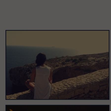
Pomiń
galerię