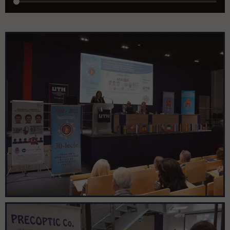
Pomiń galerię