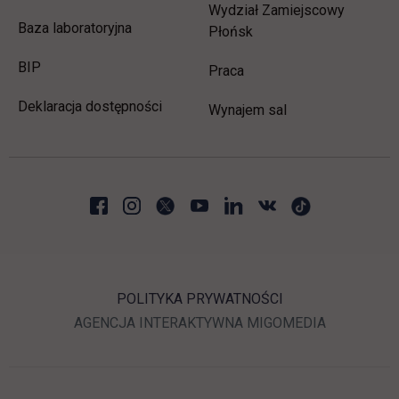
Wydział Zamiejscowy
Baza laboratoryjna
Płońsk
link otwiera się w nowej karcie
BIP
link otwiera się w nowej 
Praca
Deklaracja dostępności
Wynajem sal
POLITYKA PRYWATNOŚCI
LINK OTWIERA SIĘ W N
LINK OTWI
AGENCJA INTERAKTYWNA
MIGOMEDIA