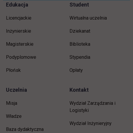
Informacje w stopce
Pomiń
Edukacja
Student
stopkę
Licencjackie
Wirtualna uczelnia
Inżynierskie
Dziekanat
Magisterskie
Biblioteka
Podyplomowe
Stypendia
Płońsk
Opłaty
Uczelnia
Kontakt
Misja
Wydział Zarządzania i
Logistyki
Władze
Wydział Inżynieryjny
Baza dydaktyczna