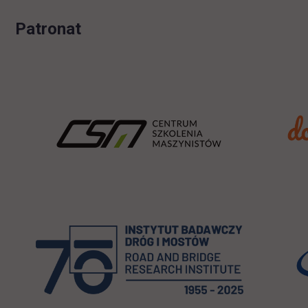
Patronat
link otwi
link otwi