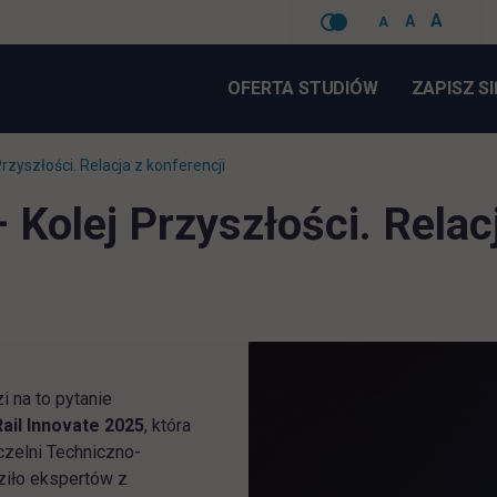
A
A
A
Pomiń
nawigacje
OFERTA STUDIÓW
ZAPISZ SI
rzyszłości. Relacja z konferencji
 Kolej Przyszłości. Relacj
 na to pytanie
ail Innovate 2025
, która
czelni Techniczno-
ziło ekspertów z