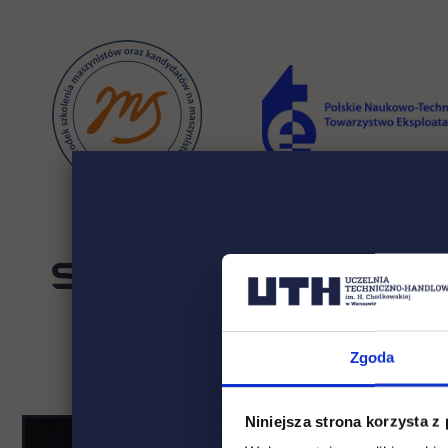
link otwiera się w nowej karcie
link o
Zgoda
Niniejsza strona korzysta z
Pomiń