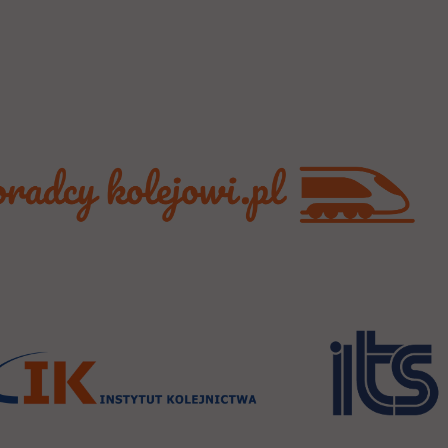
era się w nowej karcie
era się w nowej karcie
link otwiera się w no