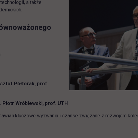
technologii, a także
ademickich.
zrównoważonego
:
ysztof Półtorak, prof.
ż. Piotr Wróblewski, prof. UTH
.
mawiali kluczowe wyzwania i szanse związane z rozwojem kolei