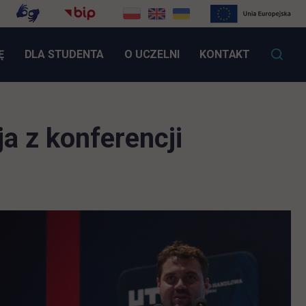
LINK OTWIERA SIĘ W NOWEJ KARCIE
Ę
DLA STUDENTA
O UCZELNI
KONTAKT
a z konferencji