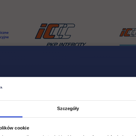
link otwiera się w nowej karcie
link otwiera si
twiera się w nowej karcie
link otwiera s
Szczegóły
 plików cookie