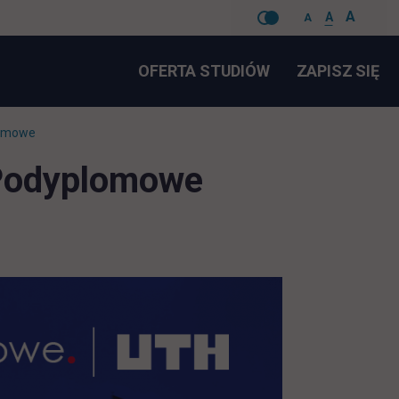
A
A
A
Pomiń
LI
OFERTA STUDIÓW
ZAPISZ SIĘ
nawigacje
lomowe
 Podyplomowe