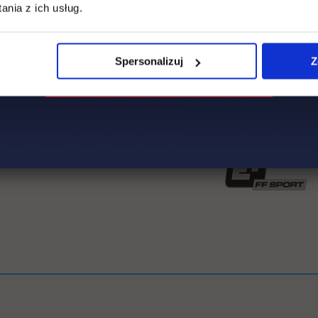
nia z ich usług.
Spersonalizuj
Z