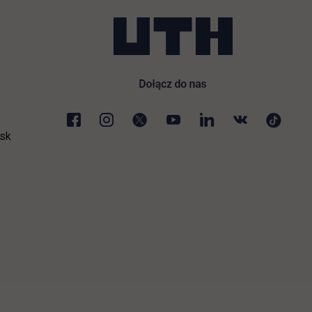
sk
ej karcie