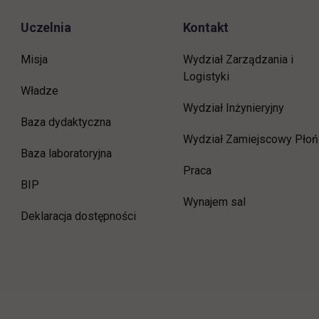
Uczelnia
Kontakt
Misja
Wydział Zarządzania i
Logistyki
Władze
Wydział Inżynieryjny
Baza dydaktyczna
Wydział Zamiejscowy Płoń
Baza laboratoryjna
link otwiera się w now
Praca
link otwiera się w nowej karcie
BIP
Wynajem sal
Deklaracja dostępności