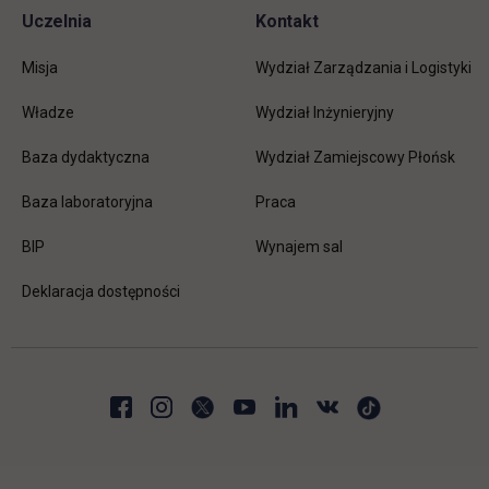
Uczelnia
Kontakt
Misja
Wydział Zarządzania i Logistyki
Władze
Wydział Inżynieryjny
Baza dydaktyczna
Wydział Zamiejscowy Płońsk
link otwiera się w nowej karc
Baza laboratoryjna
Praca
link otwiera się w nowej karcie
BIP
Wynajem sal
Deklaracja dostępności