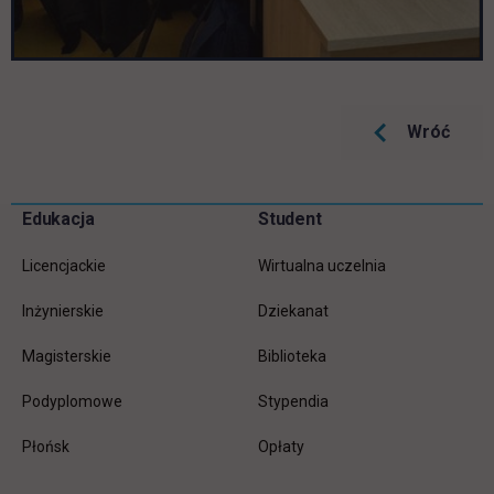
Wróć
Pomiń
Edukacja
Student
Informacje w stopce
stopkę
Licencjackie
Wirtualna uczelnia
Inżynierskie
Dziekanat
Magisterskie
Biblioteka
Podyplomowe
Stypendia
Płońsk
Opłaty