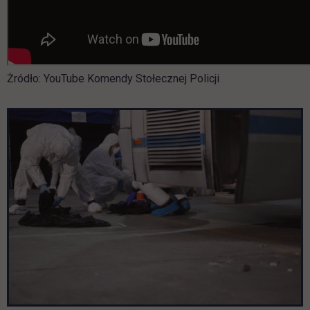
Żródło: YouTube Komendy Stołecznej Policji
Pomiń galerię