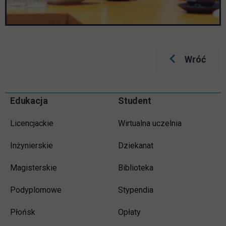
Wróć
Informacje w stopce
Pomiń
Edukacja
Student
stopkę
Licencjackie
Wirtualna uczelnia
Inżynierskie
Dziekanat
Magisterskie
Biblioteka
Podyplomowe
Stypendia
Płońsk
Opłaty