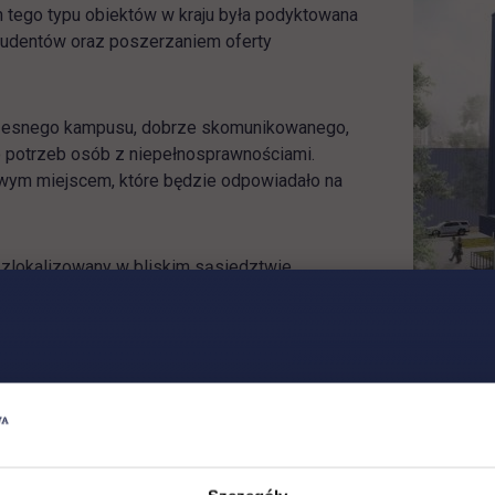
 tego typu obiektów w kraju była podyktowana
tudentów oraz poszerzaniem oferty
zesnego kampusu, dobrze skomunikowanego,
 potrzeb osób z niepełnosprawnościami.
wym miejscem, które będzie odpowiadało na
zlokalizowany w bliskim sąsiedztwie
zących procesu modernizacyjnego i
przebiegu prac.