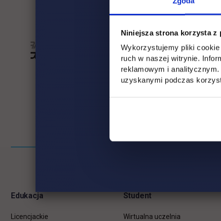
Zgoda
Niniejsza strona korzysta z
Wykorzystujemy pliki cookie 
ruch w naszej witrynie. Inf
reklamowym i analitycznym. 
uzyskanymi podczas korzysta
Pomiń
Informacje w stopce
stopkę
Edukacja
Student
Licencjackie
Wirtualna uczelnia