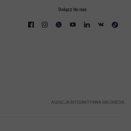
karcie
LINK OTWIERA 
LIN
AGENCJA INTERAKTYWNA
MIGOMEDIA