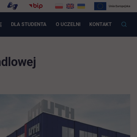
LINK OTWIERA SIĘ W NOWEJ KARCIE
Ę
DLA STUDENTA
O UCZELNI
KONTAKT
dlowej