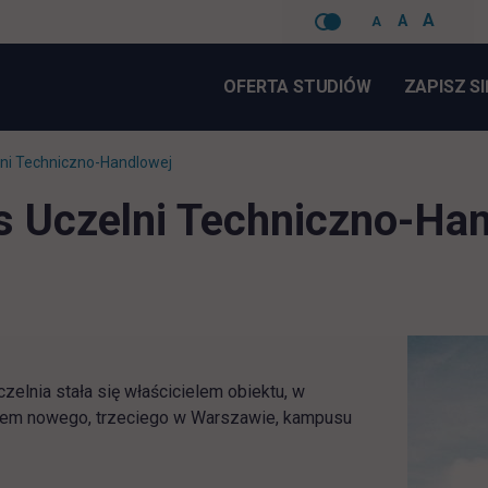
A
A
A
Pomiń
nawigacje
OFERTA STUDIÓW
ZAPISZ SI
i Techniczno-Handlowej
Uczelni Techniczno-Han
elnia stała się właścicielem obiektu, w
niem nowego, trzeciego w Warszawie, kampusu