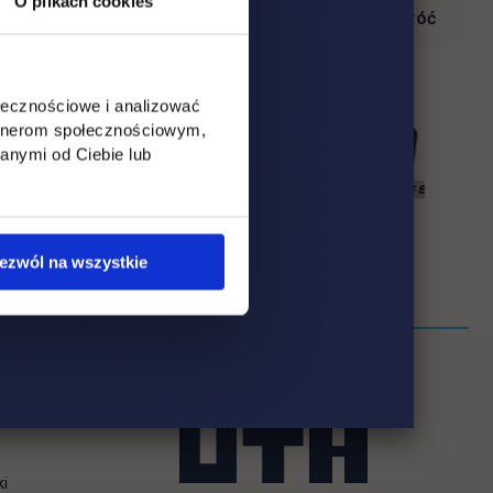
O plikach cookies
Wróć
ołecznościowe i analizować
artnerom społecznościowym,
anymi od Ciebie lub
ezwól na wszystkie
ki