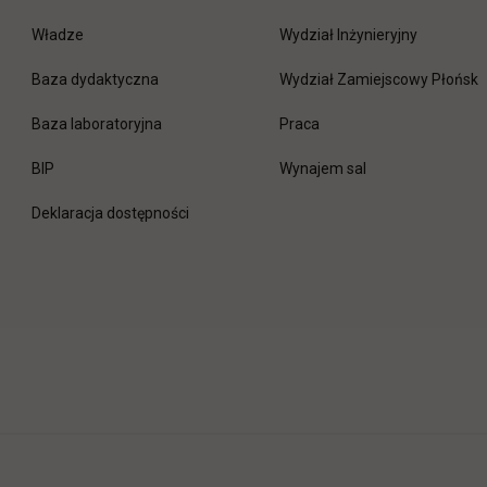
Władze
Wydział Inżynieryjny
Baza dydaktyczna
Wydział Zamiejscowy Płońsk
link otwiera się w nowej 
Baza laboratoryjna
Praca
link otwiera się w nowej karcie
BIP
Wynajem sal
Deklaracja dostępności