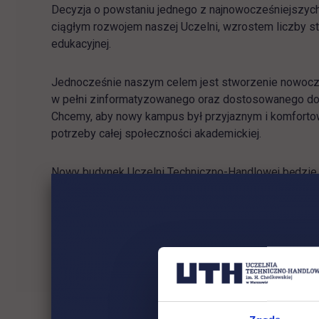
Decyzja o powstaniu jednego z najnowocześniejszych
ciągłym rozwojem naszej Uczelni, wzrostem liczby s
edukacyjnej.
Jednocześnie naszym celem jest stworzenie nowoc
w pełni zinformatyzowanego oraz dostosowanego do
Chcemy, aby nowy kampus był przyjaznym i komforto
potrzeby całej społeczności akademickiej.
Nowy budynek Uczelni Techniczno-Handlowej będzie 
Kampusu Jutrzenki.
Niebawem przekażemy Wam więcej szczegółów dotyc
będziemy prezentować cykliczne relacje zdjęciowe z 