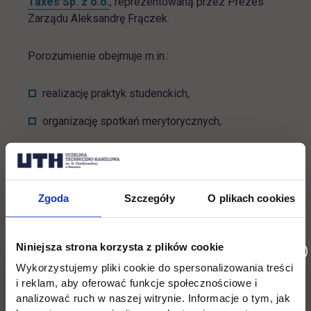
link otwiera się w nowej karcie
Taxes Sp. z o.o.
, reprezentowaną przez Prezes
Zarządu Aleksandrę Frączek.
Porozumienie obejmuje m.in.:
realizację praktyk studenckich,
organizację spotkań merytorycznych,
wspólne inicjatywy edukacyjne i konkursy
branżowe,
udział ekspertów firmy w konferencjach i
Zgoda
Szczegóły
O plikach cookies
wydarzeniach uczelni.
Simple Taxes to biuro rachunkowe z wieloletnim
Niniejsza strona korzysta z plików cookie
doświadczeniem, specjalizujące się w
Wykorzystujemy pliki cookie do spersonalizowania treści
kompleksowej obsłudze księgowej oraz doradztwie
i reklam, aby oferować funkcje społecznościowe i
podatkowym. Firma stawia na partnerskie relacje z
analizować ruch w naszej witrynie. Informacje o tym, jak
klientami, elastyczność działania oraz indywidualne