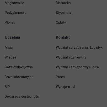
Magisterskie
Biblioteka
Podyplomowe
Stypendia
Płońsk
Opłaty
Uczelnia
Kontakt
Misja
Wydział Zarządzania i Logistyki
Władze
Wydział Inżynieryjny
Baza dydaktyczna
Wydział Zamiejscowy Płońsk
link otwiera się w nowej karc
Baza laboratoryjna
Praca
link otwiera się w nowej karcie
BIP
Wynajem sal
Deklaracja dostępności