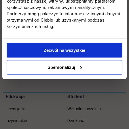
korzystasz z naszej witryny, udostępniamy partnerom
podejście do potrzeb przedsiębiorców, wspierając
społecznościowym, reklamowym i analitycznym.
ich w bezpiecznym i efektywnym prowadzeniu
Partnerzy mogą połączyć te informacje z innymi danymi
działalności.
otrzymanymi od Ciebie lub uzyskanymi podczas
korzystania z ich usług.
Współpraca z praktykami rynku to dla naszych
studentów realna szansa na zdobycie
doświadczenia i rozwój kompetencji zawodowych.
Zezwól na wszystkie
Spersonalizuj
Wróć
Pomiń
Edukacja
Student
Informacje w stopce
stopkę
Licencjackie
Wirtualna uczelnia
Inżynierskie
Dziekanat