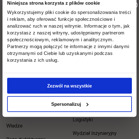
Niniejsza strona korzysta z plików cookie
Informacje w stopce
Pomiń
Edukacja
Student
Wykorzystujemy pliki cookie do spersonalizowania treści
stopkę
i reklam, aby oferować funkcje społecznościowe i
Licencjackie
Wirtualna uczelnia
analizować ruch w naszej witrynie. Informacje o tym, jak
korzystasz z naszej witryny, udostępniamy partnerom
Inżynierskie
Dziekanat
społecznościowym, reklamowym i analitycznym.
Partnerzy mogą połączyć te informacje z innymi danymi
Magisterskie
Biblioteka
otrzymanymi od Ciebie lub uzyskanymi podczas
korzystania z ich usług.
Podyplomowe
Stypendia
Płońsk
Opłaty
Zezwól na wszystkie
Uczelnia
Kontakt
Spersonalizuj
Misja
Wydział Zarządzania i
Logistyki
Władze
Wydział Inżynieryjny