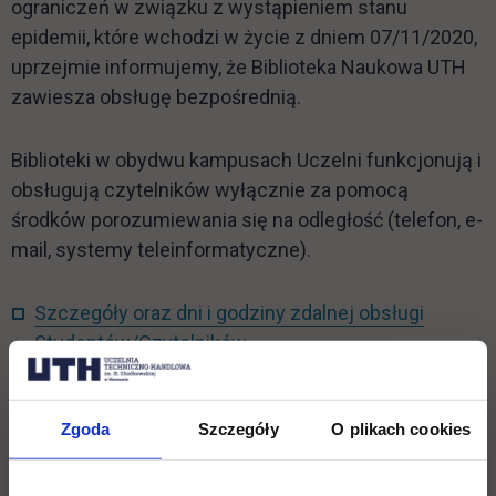
ograniczeń w związku z wystąpieniem stanu
epidemii, które wchodzi w życie z dniem 07/11/2020,
uprzejmie informujemy, że Biblioteka Naukowa UTH
zawiesza obsługę bezpośrednią.
Biblioteki w obydwu kampusach Uczelni funkcjonują i
obsługują czytelników wyłącznie za pomocą
środków porozumiewania się na odległość (telefon, e-
mail, systemy teleinformatyczne).
Szczegóły oraz dni i godziny zdalnej obsługi
link otwiera się w nowej karc
Studentów/Czytelników
Zgoda
Szczegóły
O plikach cookies
Wróć