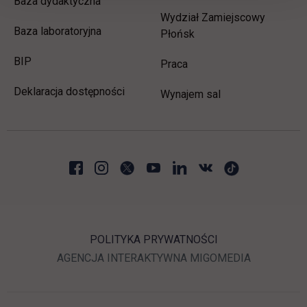
Baza dydaktyczna
Wydział Zamiejscowy
Baza laboratoryjna
Płońsk
link otwiera się w nowej karcie
BIP
link otwiera się w nowej 
Praca
Deklaracja dostępności
Wynajem sal
POLITYKA PRYWATNOŚCI
LINK OTWIERA SIĘ W N
LINK OTWI
AGENCJA INTERAKTYWNA
MIGOMEDIA