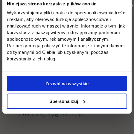
Niniejsza strona korzysta z plików cookie
Wykorzystujemy pliki cookie do spersonalizowania treści
Zgłoszenia przyjmujemy do 25 marca 2022
i reklam, aby oferować funkcje społecznościowe i
roku.
analizować ruch w naszej witrynie. Informacje o tym, jak
korzystasz z naszej witryny, udostępniamy partnerom
społecznościowym, reklamowym i analitycznym.
Partnerzy mogą połączyć te informacje z innymi danymi
otrzymanymi od Ciebie lub uzyskanymi podczas
W razie jakichkolwiek pytań prosimy o
korzystania z ich usług.
kontakt z Biurem Projektów UTH:
Jutrzenki 135
Zezwól na wszystkie
02-231 Warszawa
pokój 128
Spersonalizuj
tel.: + 48 22 262 88 25
e-mail:
projekty@uth.edu.pl