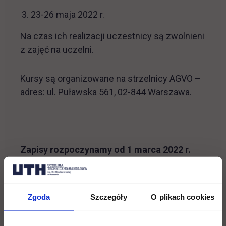
23-26 maja 2022 r.
Na czas ich realizacji uczestnicy są zwolnieni
z zajęć na uczelni.
Kursy są organizowane na strzelnicy AGVO –
adres: ul. Puławska 561, 02-844 Warszawa.
Zapisy rozpoczynamy od 1 marca 2022 r.
Chętnych prosimy o wypełnienie formularza
zgłoszeniowego:
Zgoda
Szczegóły
O plikach cookies
link otwier
https://forms.gle/vFi7gfD5iwL8FKUc9