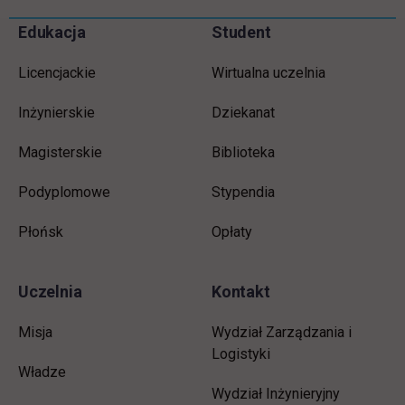
Informacje w stopce
Pomiń
Edukacja
Student
stopkę
Licencjackie
Wirtualna uczelnia
Inżynierskie
Dziekanat
Magisterskie
Biblioteka
Podyplomowe
Stypendia
Płońsk
Opłaty
Uczelnia
Kontakt
Misja
Wydział Zarządzania i
Logistyki
Władze
Wydział Inżynieryjny