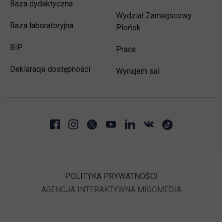
Baza dydaktyczna
Wydział Zamiejscowy
Baza laboratoryjna
Płońsk
link otwiera się w nowej karcie
BIP
link otwiera się w nowej 
Praca
Deklaracja dostępności
Wynajem sal
POLITYKA PRYWATNOŚCI
LINK OTWIERA SIĘ W N
LINK OTWI
AGENCJA INTERAKTYWNA
MIGOMEDIA