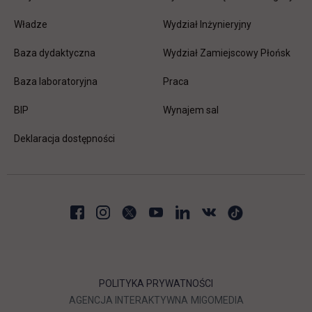
Władze
Wydział Inżynieryjny
Baza dydaktyczna
Wydział Zamiejscowy Płońsk
link otwiera się w nowej karc
Baza laboratoryjna
Praca
link otwiera się w nowej karcie
BIP
Wynajem sal
Deklaracja dostępności
POLITYKA PRYWATNOŚCI
LINK OTWIERA SIĘ W NOWEJ
LINK OTWIERA 
AGENCJA INTERAKTYWNA
MIGOMEDIA